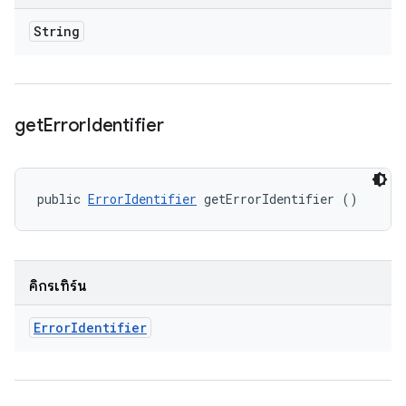
String
get
Error
Identifier
public 
ErrorIdentifier
 getErrorIdentifier ()
คิกรีเทิร์น
Error
Identifier