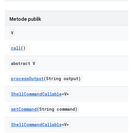
Metode publik
V
call
()
abstract V
process
Output
(String output)
Shell
Command
Callable
<V>
set
Command
(String command)
Shell
Command
Callable
<V>