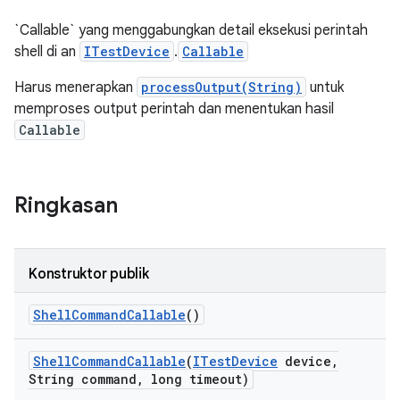
`Callable` yang menggabungkan detail eksekusi perintah
shell di an
ITestDevice
.
Callable
Harus menerapkan
processOutput(String)
untuk
memproses output perintah dan menentukan hasil
Callable
Ringkasan
Konstruktor publik
Shell
Command
Callable
()
Shell
Command
Callable
(
ITest
Device
device
,
String command
,
long timeout)