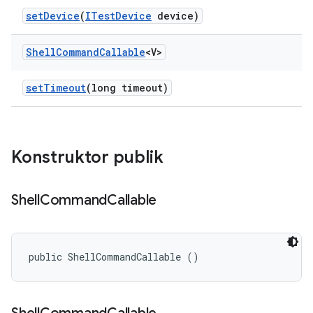
set
Device
(
ITest
Device
device)
Shell
Command
Callable
<V>
set
Timeout
(long timeout)
Konstruktor publik
Shell
Command
Callable
public ShellCommandCallable ()