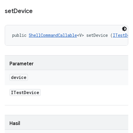
set
Device
public 
ShellCommandCallable
<V> setDevice (
ITestDev
Parameter
device
ITest
Device
Hasil