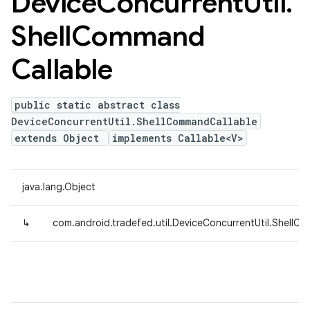
Device
Concurrent
Util
.
Shell
Command
Callable
public static abstract class
DeviceConcurrentUtil.ShellCommandCallable
extends Object
implements Callable<V>
java.lang.Object
↳
com.android.tradefed.util.DeviceConcurrentUtil.ShellC