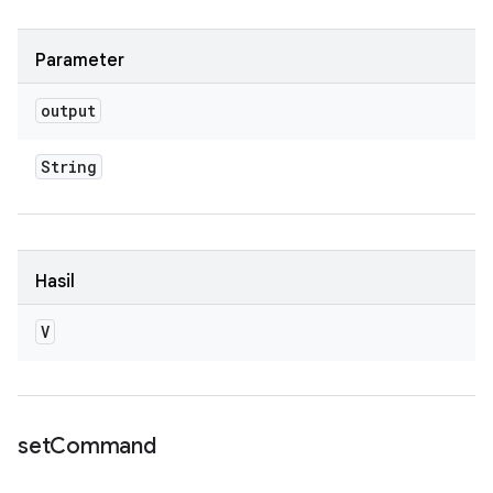
Parameter
output
String
Hasil
V
set
Command