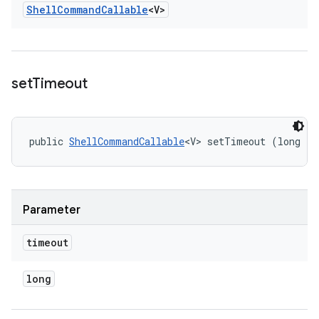
Shell
Command
Callable
<V>
set
Timeout
public 
ShellCommandCallable
<V> setTimeout (long ti
Parameter
timeout
long