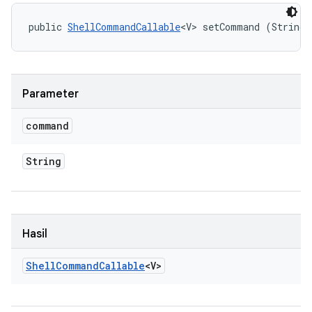
public 
ShellCommandCallable
<V> setCommand (String 
Parameter
command
String
Hasil
Shell
Command
Callable
<V>