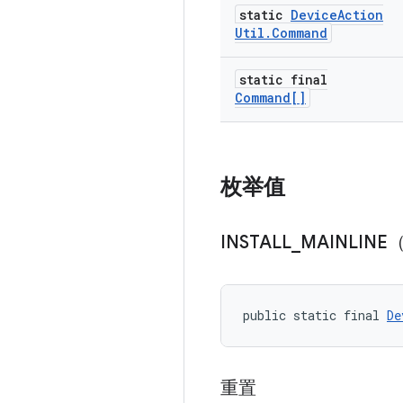
static
Device
Action
Util
.
Command
static final
Command[]
枚举值
INSTALL
_
MAINLIN
public static final 
De
重置