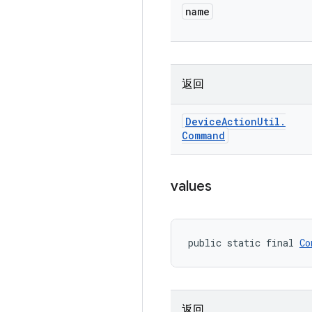
name
返回
Device
Action
Util
.
Command
values
public static final 
Co
返回