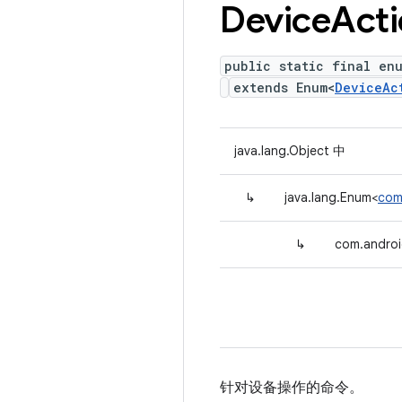
Device
Act
public static final en
extends Enum<
DeviceAc
java.lang.Object 中
↳
java.lang.Enum<
com
↳
com.androi
针对设备操作的命令。