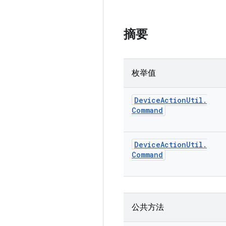
摘要
枚举值
Device
Action
Util
.
Command
Device
Action
Util
.
Command
公共方法