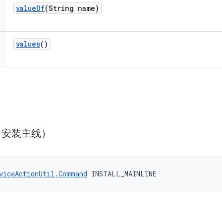
value
Of
(String name)
values
()
E（安装主线）
viceActionUtil.Command
 INSTALL_MAINLINE