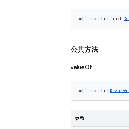
public static final 
De
公共方法
value
Of
public static 
DeviceAc
参数