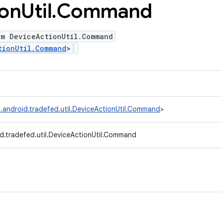
ion
Util
.
Command
um DeviceActionUtil.Command
tionUtil.Command
>
.android.tradefed.util.DeviceActionUtil.Command
>
d.tradefed.util.DeviceActionUtil.Command