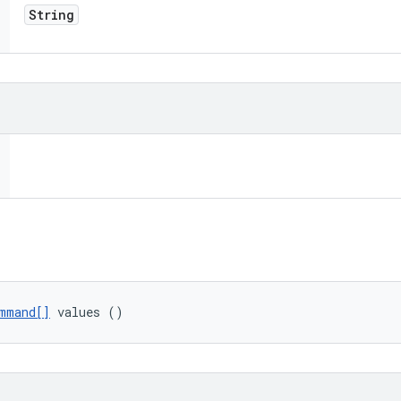
String
mmand[]
 values ()