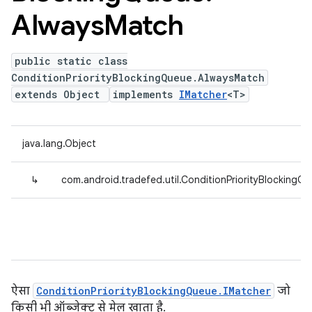
Always
Match
public static class
ConditionPriorityBlockingQueue.AlwaysMatch
extends Object
implements
IMatcher
<T>
java.lang.Object
↳
com.android.tradefed.util.ConditionPriorityBlocking
ऐसा
ConditionPriorityBlockingQueue.IMatcher
जो
किसी भी ऑब्जेक्ट से मेल खाता है.