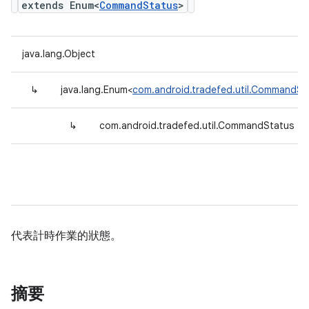
extends Enum<
CommandStatus
>
java.lang.Object
↳
java.lang.Enum<
com.android.tradefed.util.CommandSt
↳
com.android.tradefed.util.CommandStatus
代表計時作業的狀態。
摘要