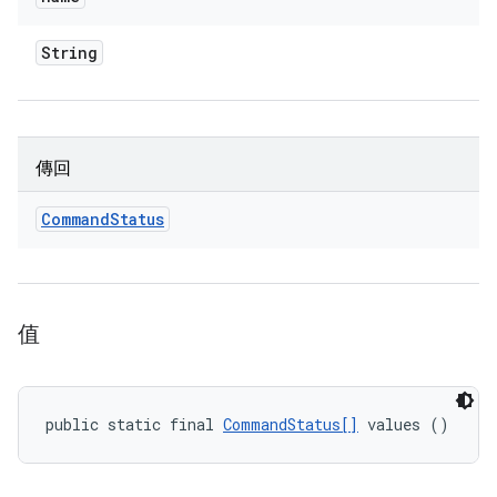
String
傳回
Command
Status
值
public static final 
CommandStatus[]
 values ()