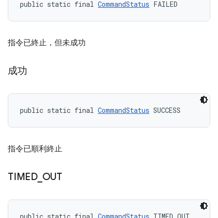
public static final 
CommandStatus
 FAILED
指令已終止，但未成功
成功
public static final 
CommandStatus
 SUCCESS
指令已順利終止
TIMED
_
OUT
public static final 
CommandStatus
 TIMED_OUT