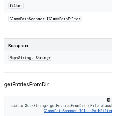
filter
Class
Path
Scanner
.
IClass
Path
Filter
Возвраты
Map<String
,
String>
get
Entries
From
Dir
public Set<String> getEntriesFromDir (File classPat
ClassPathScanner.IClassPathFilter
 