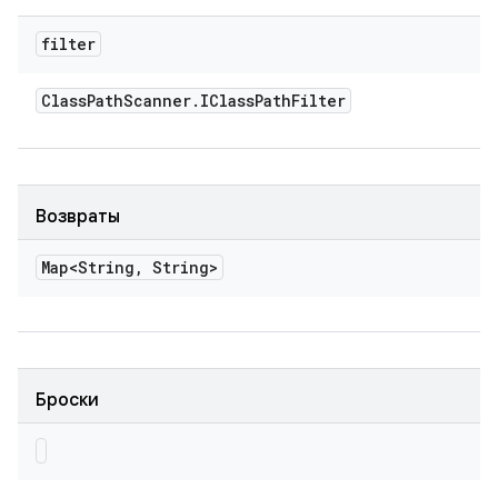
filter
Class
Path
Scanner
.
IClass
Path
Filter
Возвраты
Map<String
,
String>
Броски