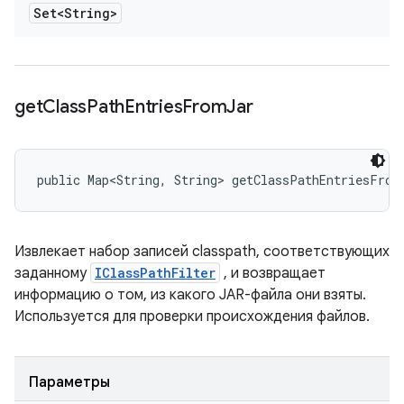
Set<String>
get
Class
Path
Entries
From
Jar
public Map<String, String> getClassPathEntriesFrom
Извлекает набор записей classpath, соответствующих
заданному
IClassPathFilter
, и возвращает
информацию о том, из какого JAR-файла они взяты.
Используется для проверки происхождения файлов.
Параметры