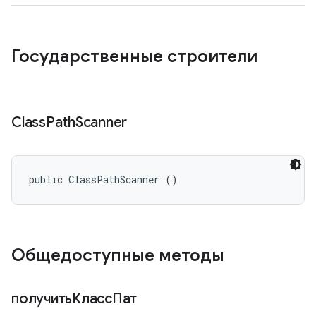
Государственные строители
Class
Path
Scanner
public ClassPathScanner ()
Общедоступные методы
получитьКлассПат