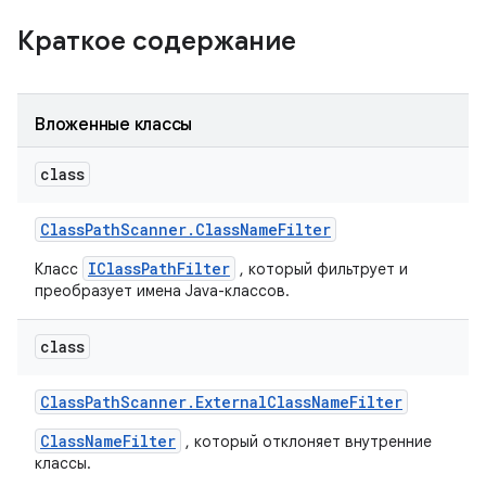
Краткое содержание
Вложенные классы
class
Class
Path
Scanner
.
Class
Name
Filter
IClassPathFilter
Класс
, который фильтрует и
преобразует имена Java-классов.
class
Class
Path
Scanner
.
External
Class
Name
Filter
ClassNameFilter
, который отклоняет внутренние
классы.