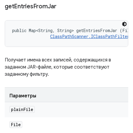
get
Entries
From
Jar
public Map<String, String> getEntriesFromJar (File 
ClassPathScanner.IClassPathFilter
 
Получает имена всех записей, содержащихся в
заданном JAR-файле, которые соответствуют
заданному фильтру.
Параметры
plain
File
File