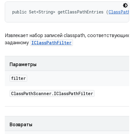
public Set<String> getClassPathEntries (
ClassPathS
Извлекает набор записей classpath, соответствующих
заданному
IClassPathFilter
Параметры
filter
Class
Path
Scanner
.
IClass
Path
Filter
Возвраты