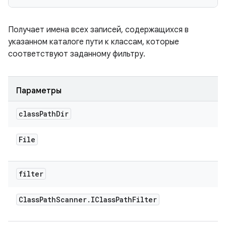
Получает имена всех записей, содержащихся в
указанном каталоге пути к классам, которые
соответствуют заданному фильтру.
Параметры
class
Path
Dir
File
filter
Class
Path
Scanner
.
IClass
Path
Filter