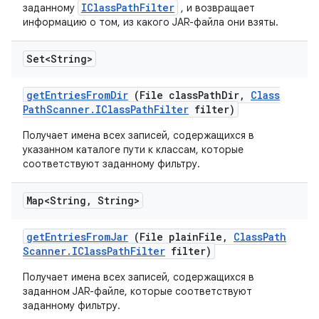
IClassPathFilter
заданному
, и возвращает
информацию о том, из какого JAR-файла они взяты.
Set<String>
get
Entries
From
Dir
(File class
Path
Dir
,
Class
Path
Scanner
.
IClass
Path
Filter
filter)
Получает имена всех записей, содержащихся в
указанном каталоге пути к классам, которые
соответствуют заданному фильтру.
Map<String
,
String>
get
Entries
From
Jar
(File plain
File
,
Class
Path
Scanner
.
IClass
Path
Filter
filter)
Получает имена всех записей, содержащихся в
заданном JAR-файле, которые соответствуют
заданному фильтру.