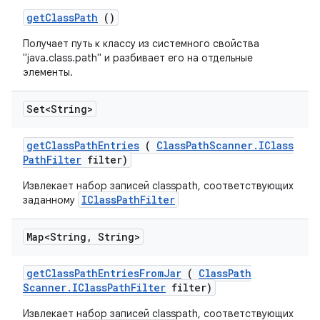
get
Class
Path
()
Получает путь к классу из системного свойства
"java.class.path" и разбивает его на отдельные
элементы.
Set<String>
get
Class
Path
Entries
(
Class
Path
Scanner
.
IClass
Path
Filter
filter)
Извлекает набор записей classpath, соответствующих
IClassPathFilter
заданному
Map<String
,
String>
get
Class
Path
Entries
From
Jar
(
Class
Path
Scanner
.
IClass
Path
Filter
filter)
Извлекает набор записей classpath, соответствующих