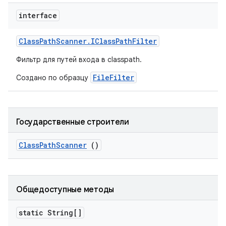
interface
Class
Path
Scanner
.
IClass
Path
Filter
Фильтр для путей входа в classpath.
FileFilter
Создано по образцу
Государственные строители
Class
Path
Scanner
()
Общедоступные методы
static String[]