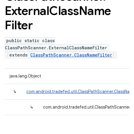
External
Class
Name
Filter
public static class
ClassPathScanner.ExternalClassNameFilter
extends
ClassPathScanner.ClassNameFilter
java.lang.Object
↳
com.android.tradefed.util.ClassPathScanner.ClassName
↳
com.android.tradefed.util.ClassPathScanner.E