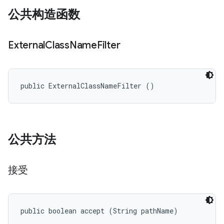
公共构造函数
External
Class
Name
Filter
public ExternalClassNameFilter ()
公共方法
接受
public boolean accept (String pathName)