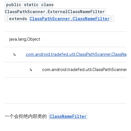
public static class
ClassPathScanner.ExternalClassNameFilter
extends
ClassPathScanner.ClassNameFilter
java.lang.Object
↳
com.android.tradefed.util.ClassPathScanner.ClassName
↳
com.android.tradefed.util.ClassPathScanner.E
一个会拒绝内部类的
ClassNameFilter