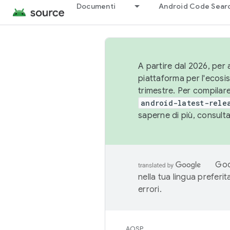
Documenti
Android Code Sear
A partire dal 2026, per a
piattaforma per l'ecos
trimestre. Per compilare
android-latest-rele
saperne di più, consult
Goo
nella tua lingua preferi
errori.
AOSP