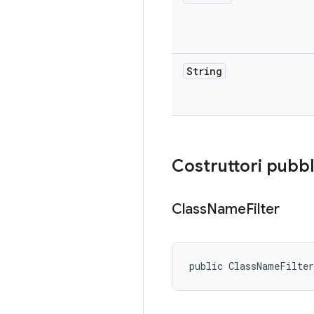
String
Costruttori pubbl
Class
Name
Filter
public ClassNameFilte