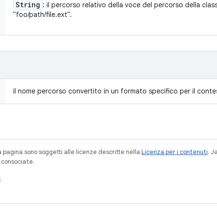
String
: il percorso relativo della voce del percorso della clas
"foo/path/file.ext".
il nome percorso convertito in un formato specifico per il cont
a pagina sono soggetti alle licenze descritte nella
Licenza per i contenuti
. 
à consociate.
.