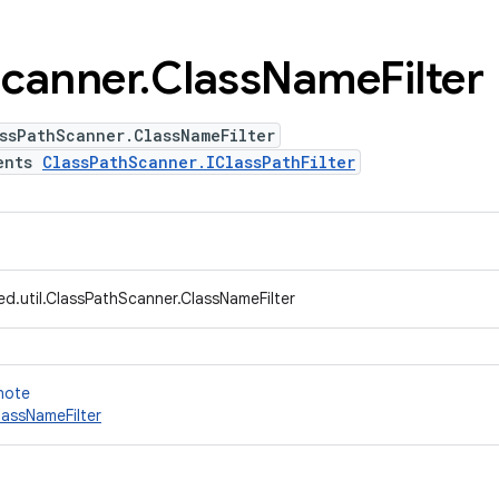
canner
.
Class
Name
Filter
ssPathScanner.ClassNameFilter
ents
ClassPathScanner.IClassPathFilter
d.util.ClassPathScanner.ClassNameFilter
 note
lassNameFilter