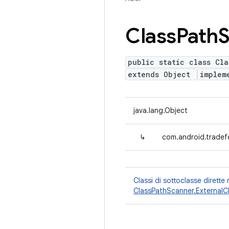
Class
Path
S
public static class Cla
extends Object
implem
java.lang.Object
↳
com.android.tradefe
Classi di sottoclasse dirette
ClassPathScanner.ExternalC