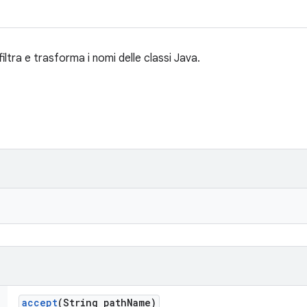
iltra e trasforma i nomi delle classi Java.
accept
(String path
Name)