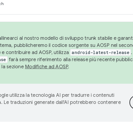
ch
llinearci al nostro modello di sviluppo trunk stabile e garantir
istema, pubblicheremo il codice sorgente su AOSP nel secon
 e contribuire ad AOSP, utilizza
android-latest-release
.
ase
farà sempre riferimento alla release più recente pubbli
a la sezione
Modifiche ad AOSP
.
gle utilizza la tecnologia AI per tradurre i contenuti
ta. Le traduzioni generate dall'AI potrebbero contenere