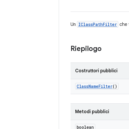
Un
IClassPathFilter
che f
Riepilogo
Costruttori pubblici
Class
Name
Filter
()
Metodi pubblici
boolean