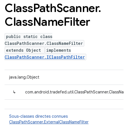
Class
Path
Scanner
.
Class
Name
Filter
public static class
ClassPathScanner.ClassNameFilter
extends Object
implements
ClassPathScanner.IClassPathFilter
java.lang.Object
↳
com.android.tradefed.util.ClassPathScanner.ClassName
Sous-classes directes connues
ClassPathScanner.ExternalClassNameFilter