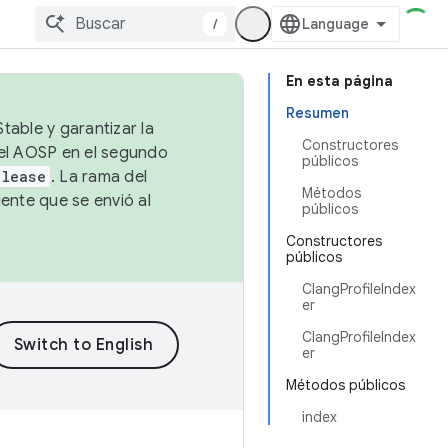
/
En esta página
Resumen
table y garantizar la
Constructores
 el AOSP en el segundo
públicos
elease
. La rama del
Métodos
ente que se envió al
públicos
Constructores
públicos
ClangProfileIndex
er
ClangProfileIndex
er
Métodos públicos
index