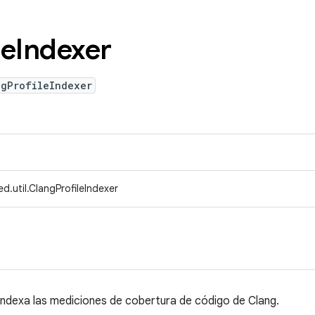
le
Indexer
ngProfileIndexer
d.util.ClangProfileIndexer
 indexa las mediciones de cobertura de código de Clang.