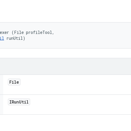
exer (File profileTool, 

il
 runUtil)
File
IRun
Util