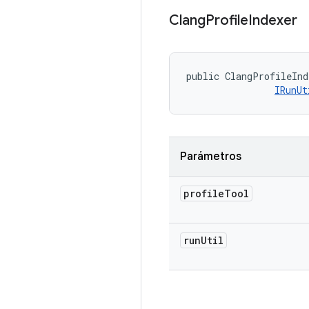
Clang
Profile
Indexer
public ClangProfileInd
IRunUt
Parámetros
profile
Tool
run
Util