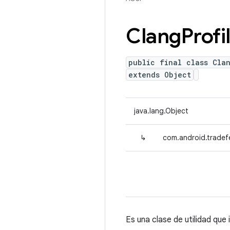
Clang
Profi
public final class Cla
extends Object
java.lang.Object
↳
com.android.tradefe
Es una clase de utilidad que