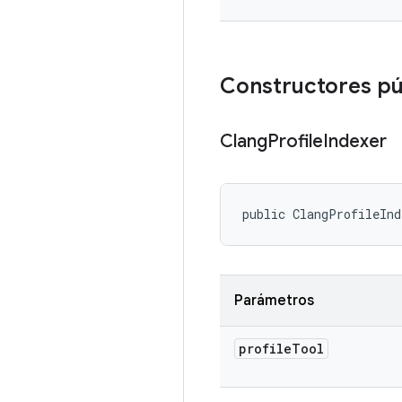
Constructores pú
Clang
Profile
Indexer
public ClangProfileIn
Parámetros
profile
Tool