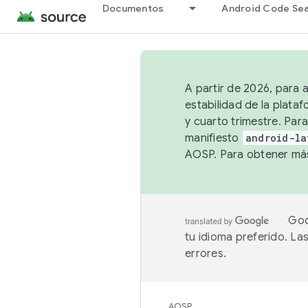
Documentos
Android Code Se
A partir de 2026, para 
estabilidad de la plata
y cuarto trimestre. Para
manifiesto
android-la
AOSP. Para obtener más
Goo
tu idioma preferido. L
errores.
AOSP