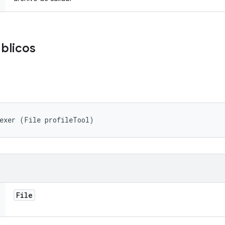
blicos
dexer (File profileTool)
File