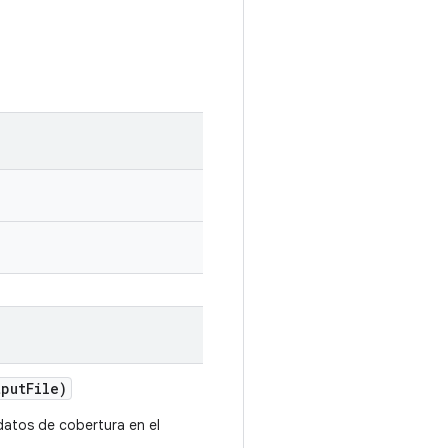
put
File)
 datos de cobertura en el