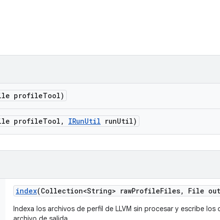
ile profile
Tool)
ile profile
Tool
,
IRun
Util
run
Util)
index
(Collection<String> raw
Profile
Files
,
File out
Indexa los archivos de perfil de LLVM sin procesar y escribe los
archivo de salida.