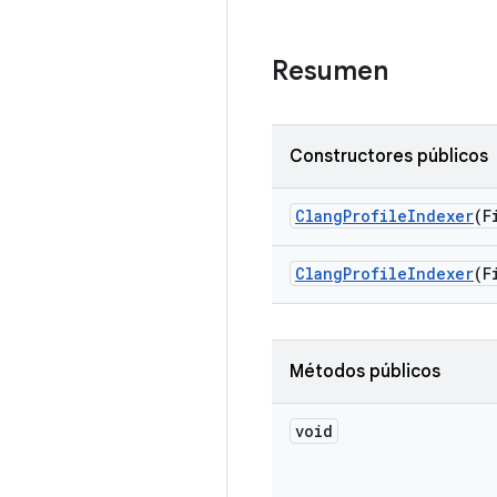
Resumen
Constructores públicos
Clang
Profile
Indexer
(F
Clang
Profile
Indexer
(F
Métodos públicos
void