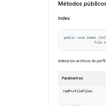
Métodos público
index
public void index (Col
                File 
Indexa los archivos de perfi
Parámetros
raw
Profile
Files