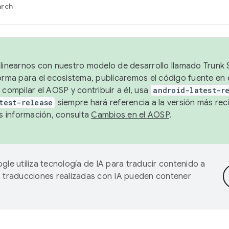
arch
alinearnos con nuestro modelo de desarrollo llamado Trunk S
forma para el ecosistema, publicaremos el código fuente en
 compilar el AOSP y contribuir a él, usa
android-latest-r
test-release
siempre hará referencia a la versión más reci
 información, consulta
Cambios en el AOSP
.
gle utiliza tecnología de IA para traducir contenido a
as traducciones realizadas con IA pueden contener