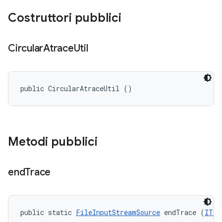
Costruttori pubblici
Circular
Atrace
Util
public CircularAtraceUtil ()
Metodi pubblici
end
Trace
public static 
FileInputStreamSource
 endTrace (
ITes