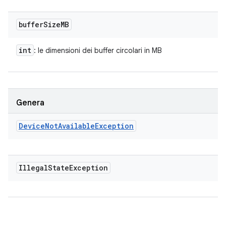
buffer
Size
MB
int
: le dimensioni dei buffer circolari in MB
Genera
Device
Not
Available
Exception
Illegal
State
Exception