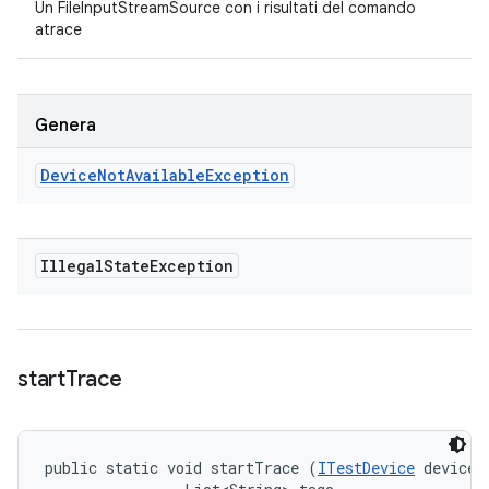
Un FileInputStreamSource con i risultati del comando
atrace
Genera
Device
Not
Available
Exception
Illegal
State
Exception
start
Trace
public static void startTrace (
ITestDevice
 device, 