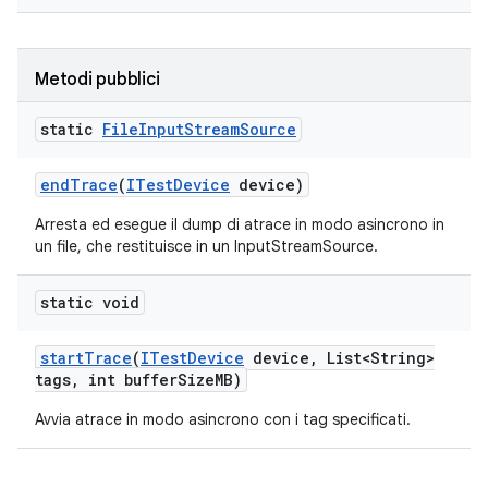
Metodi pubblici
static
File
Input
Stream
Source
end
Trace
(
ITest
Device
device)
Arresta ed esegue il dump di atrace in modo asincrono in
un file, che restituisce in un InputStreamSource.
static void
start
Trace
(
ITest
Device
device
,
List<String>
tags
,
int buffer
Size
MB)
Avvia atrace in modo asincrono con i tag specificati.