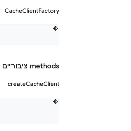
Cache
Client
Factory
‫methods ציבוריים
create
Cache
Client