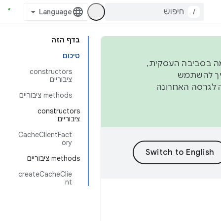
/
בדף הזה
סיכום
פורמה בסביבה העסקית,
‫constructors
ברבעון השני וברבעון הרביעי. כדי ליצור ולתרום ל-AOSP, צריך להשתמש
ציבוריים
ד יפנה לגרסה האחרונה
‫methods ציבוריים
‫constructors
ציבוריים
CacheClientFact
ory
‫methods ציבוריים
createCacheClie
nt