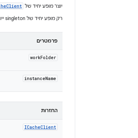
יוצר מופע יחיד של
cheClient
רק מופע יחיד של singleton ייווצר וישותף בכל מקום בהפעלה הזו. השיטה הזו בטוחה לשימוש עם שרשורים.
פרמטרים
work
Folder
instance
Name
החזרות
ICache
Client