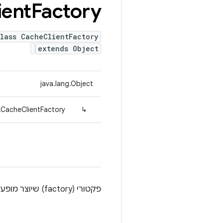
ient
Factory
lass CacheClientFactory
extends Object
java.lang.Object
l.CacheClientFactory
↳
פקטורי (factory) שיוצר מופע יחיד של