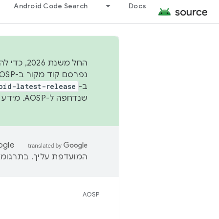
Android Code Search
Docs
החל משנת
ב-
oid-latest-release
שנדחפה ל-AOSP. מידע נוסף זמין במאמר
המועדפת עליך. בתרגומים
AOSP