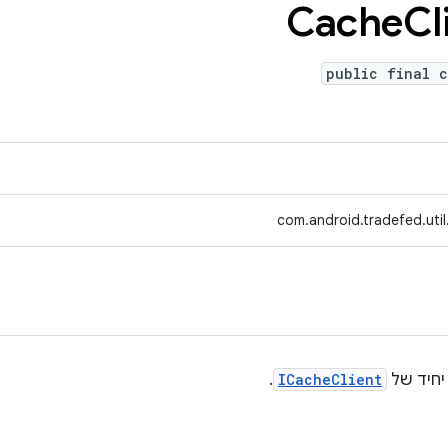
Cache
Cl
public final c
com.android.tradefed.uti
.
ICacheClient