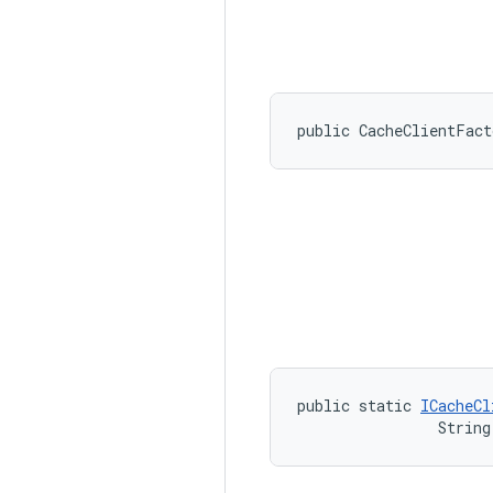
public CacheClientFac
public static 
ICacheCl
                String