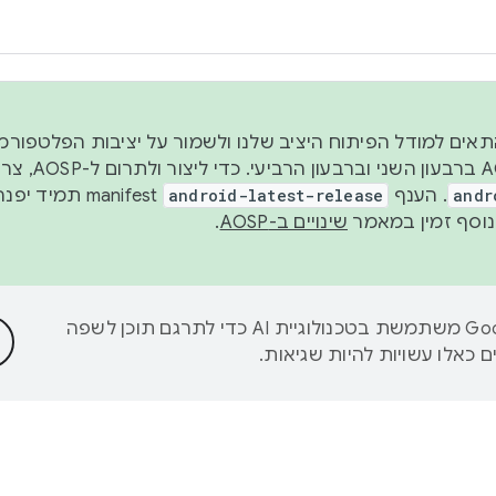
 2026, כדי להתאים למודל הפיתוח היציב שלנו ולשמור על יציבות הפלט
נפרסם קוד מקור ב-AOSP 
andr
. הענף
android-latest-release
manifest תמי
שינויים ב-AOSP
.
‫Google משתמשת בטכנולוגיית AI כדי לתרגם תוכן לשפה
 כאלו עשויות להיות שגיאות.