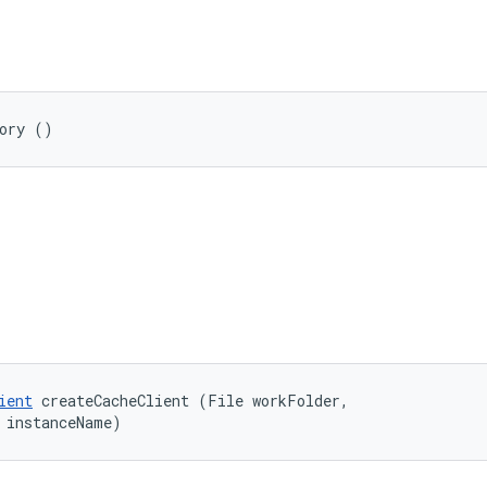
tory ()
ient
 createCacheClient (File workFolder, 

 instanceName)