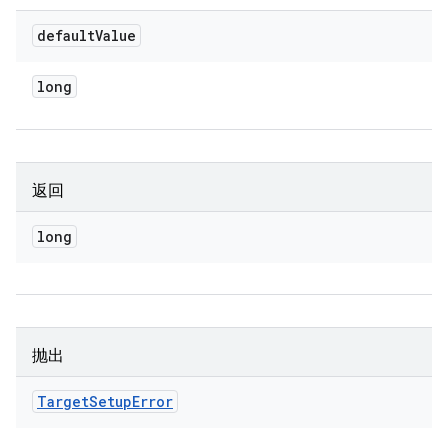
default
Value
long
返回
long
抛出
Target
Setup
Error