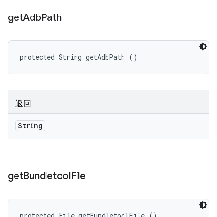
get
Adb
Path
protected String getAdbPath ()
返回
String
get
Bundletool
File
protected File getBundletoolFile ()