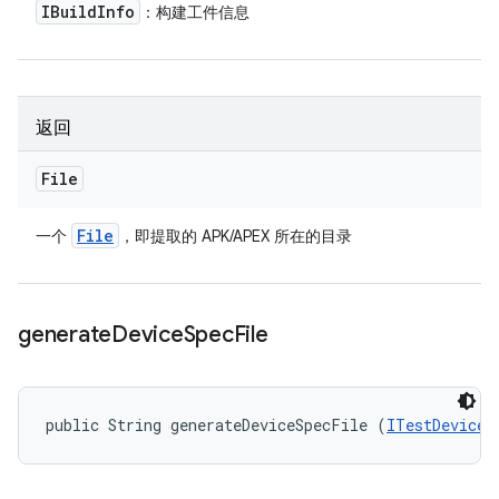
IBuild
Info
：构建工件信息
返回
File
File
一个
，即提取的 APK/APEX 所在的目录
generate
Device
Spec
File
public String generateDeviceSpecFile (
ITestDevice
 