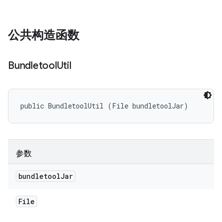
公共构造函数
Bundletool
Util
public BundletoolUtil (File bundletoolJar)
参数
bundletool
Jar
File