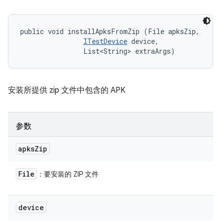
public void installApksFromZip (File apksZip, 

ITestDevice
 device, 

                List<String> extraArgs)
安装所提供 zip 文件中包含的 APK
参数
apks
Zip
File
：要安装的 ZIP 文件
device