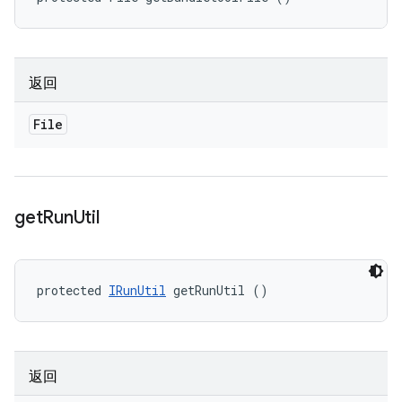
返回
File
get
Run
Util
protected 
IRunUtil
 getRunUtil ()
返回