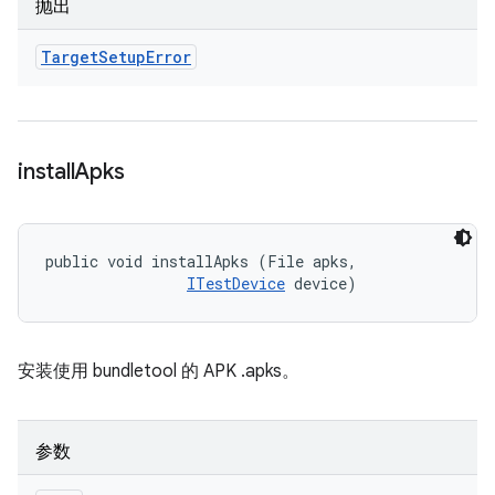
抛出
Target
Setup
Error
install
Apks
public void installApks (File apks, 

ITestDevice
 device)
安装使用 bundletool 的 APK .apks。
参数