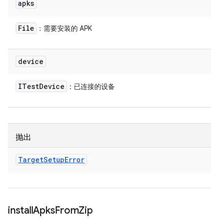
apks
File
：需要安装的 APK
device
ITest
Device
：已连接的设备
抛出
Target
Setup
Error
install
Apks
From
Zip