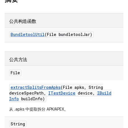
公共构造函数
Bundletool
Util
(File bundletool
Jar)
公共方法
File
extract
Splits
From
Apks
(File apks
,
String
device
Spec
Path
,
ITest
Device
device
,
IBuild
Info
build
Info)
从 .apks 中提取拆分 APK/APEX。
String