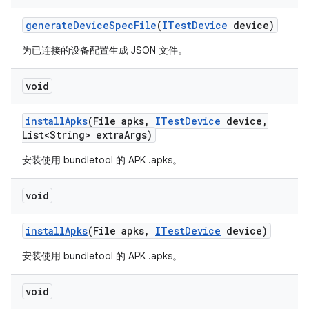
generate
Device
Spec
File
(
ITest
Device
device)
为已连接的设备配置生成 JSON 文件。
void
install
Apks
(File apks
,
ITest
Device
device
,
List<String> extra
Args)
安装使用 bundletool 的 APK .apks。
void
install
Apks
(File apks
,
ITest
Device
device)
安装使用 bundletool 的 APK .apks。
void