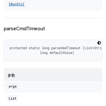
IRun
Util
parse
Cmd
Timeout
protected static long parseCmdTimeout (List<String>
                long defaultValue)
参数
args
List