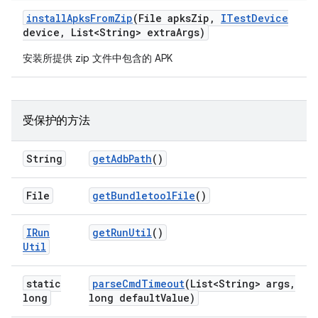
install
Apks
From
Zip
(File apks
Zip
,
ITest
Device
device
,
List<String> extra
Args)
安装所提供 zip 文件中包含的 APK
受保护的方法
String
get
Adb
Path
()
File
get
Bundletool
File
()
IRun
get
Run
Util
()
Util
static
parse
Cmd
Timeout
(List<String> args
,
long
long default
Value)