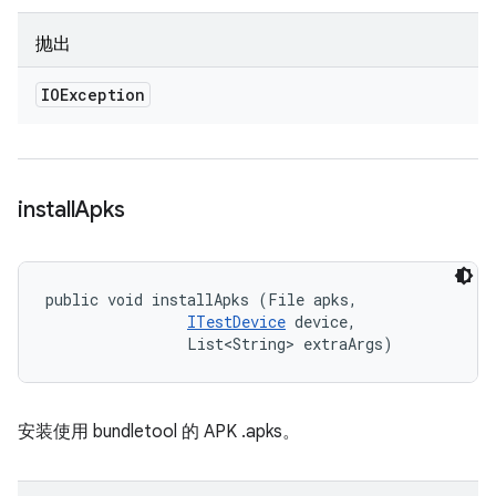
抛出
IOException
install
Apks
public void installApks (File apks, 

ITestDevice
 device, 

                List<String> extraArgs)
安装使用 bundletool 的 APK .apks。