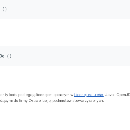
s ()
sBg ()
menty kodu podlegają licencjom opisanym w
Licencji na treści
. Java i OpenJ
ącymi do firmy Oracle lub jej podmiotów stowarzyszonych.
.