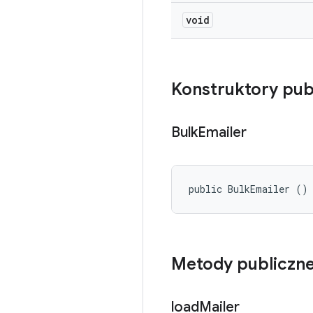
void
Konstruktory pub
Bulk
Emailer
public BulkEmailer ()
Metody publiczn
load
Mailer