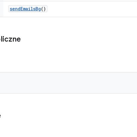
send
Emails
Bg
()
liczne
e