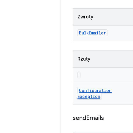
Zwroty
Bulk
Emailer
Rzuty
Configuration
Exception
send
Emails