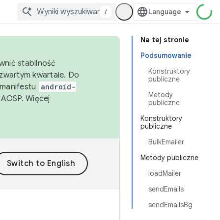
/
Na tej stronie
Podsumowanie
wnić stabilność
Konstruktory
zwartym kwartale. Do
publiczne
 manifestu
android-
Metody
 AOSP. Więcej
publiczne
Konstruktory
publiczne
BulkEmailer
Metody publiczne
loadMailer
sendEmails
sendEmailsBg