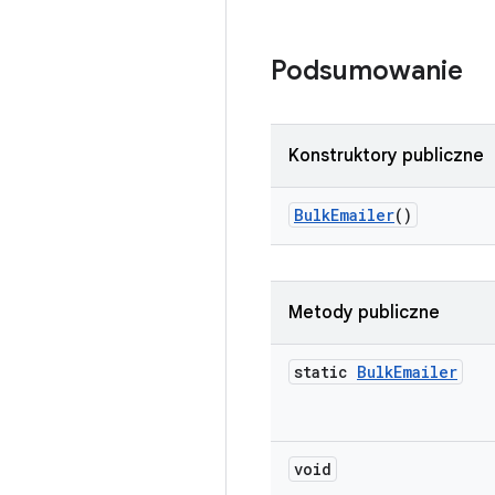
Podsumowanie
Konstruktory publiczne
Bulk
Emailer
()
Metody publiczne
static
Bulk
Emailer
void