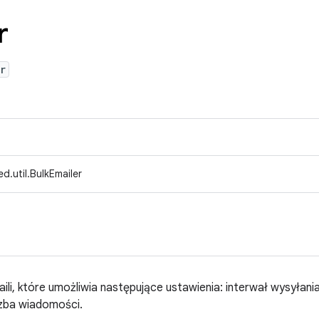
r
r
d.util.BulkEmailer
ili, które umożliwia następujące ustawienia: interwał wysyłan
iczba wiadomości.