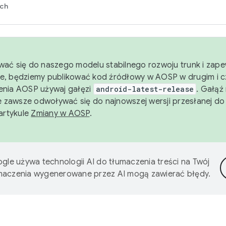
rch
wać się do naszego modelu stabilnego rozwoju trunk i zape
e, będziemy publikować kod źródłowy w AOSP w drugim i c
enia AOSP używaj gałęzi
android-latest-release
. Gałąź
 zawsze odwoływać się do najnowszej wersji przesłanej do
 artykule
Zmiany w AOSP
.
gle używa technologii AI do tłumaczenia treści na Twój
umaczenia wygenerowane przez AI mogą zawierać błędy.