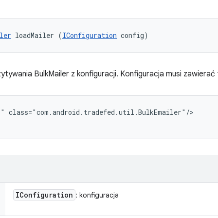
ler
 loadMailer (
IConfiguration
 config)
wania BulkMailer z konfiguracji. Konfiguracja musi zawierać 
r" class="com.android.tradefed.util.BulkEmailer"/>
IConfiguration
: konfiguracja