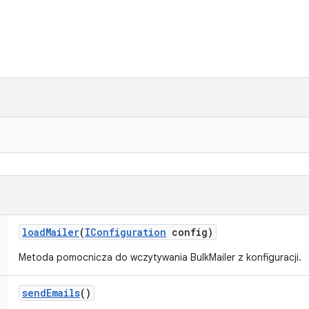
load
Mailer
(
IConfiguration
config)
Metoda pomocnicza do wczytywania BulkMailer z konfiguracji.
send
Emails
()