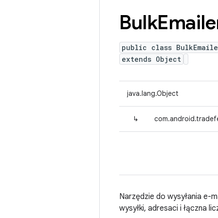
Bulk
Emaile
public class BulkEmaile
extends Object
java.lang.Object
↳
com.android.tradefe
Narzędzie do wysyłania e-ma
wysyłki, adresaci i łączna l