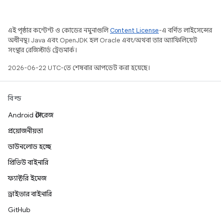
এই পৃষ্ঠার কন্টেন্ট ও কোডের নমুনাগুলি
Content License
-এ বর্ণিত লাইসেন্সের
অধীনস্থ। Java এবং OpenJDK হল Oracle এবং/অথবা তার অ্যাফিলিয়েট
সংস্থার রেজিস্টার্ড ট্রেডমার্ক।
2026-06-22 UTC-তে শেষবার আপডেট করা হয়েছে।
বিল্ড
Android স্টোরেজ
প্রয়োজনীয়তা
ডাউনলোড হচ্ছে
প্রিভিউ বাইনারি
ফ্যাক্টরি ইমেজ
ড্রাইভার বাইনারি
GitHub