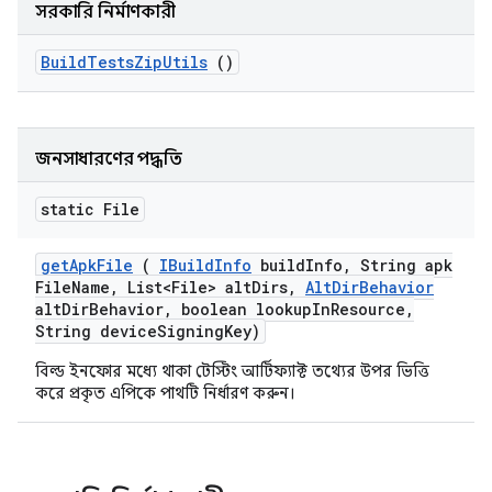
সরকারি নির্মাণকারী
Build
Tests
Zip
Utils
()
জনসাধারণের পদ্ধতি
static File
get
Apk
File
(
IBuild
Info
build
Info
,
String apk
File
Name
,
List<File> alt
Dirs
,
Alt
Dir
Behavior
alt
Dir
Behavior
,
boolean lookup
In
Resource
,
String device
Signing
Key)
বিল্ড ইনফোর মধ্যে থাকা টেস্টিং আর্টিফ্যাক্ট তথ্যের উপর ভিত্তি
করে প্রকৃত এপিকে পাথটি নির্ধারণ করুন।