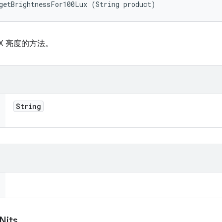
getBrightnessFor100Lux (String product)
UX 亮度的方法。
String
Nits