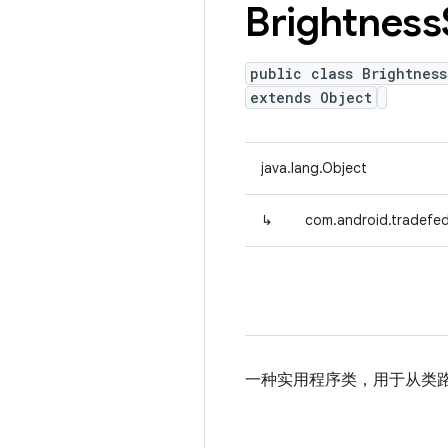
Brightness
public class Brightness
extends Object
java.lang.Object
↳
com.android.tradefed
一种实用程序类，用于从类路径加载