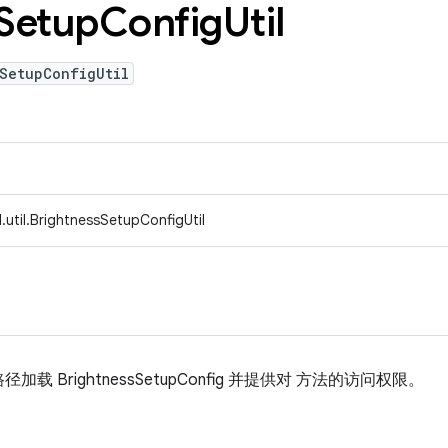
Setup
Config
Util
SetupConfigUtil
.util.BrightnessSetupConfigUtil
 BrightnessSetupConfig 并提供对 方法的访问权限。