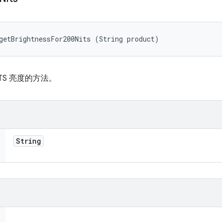
getBrightnessFor200Nits (String product)
TS 亮度的方法。
String