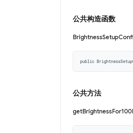
公共构造函数
Brightness
Setup
Conf
public BrightnessSetup
公共方法
get
Brightness
For100