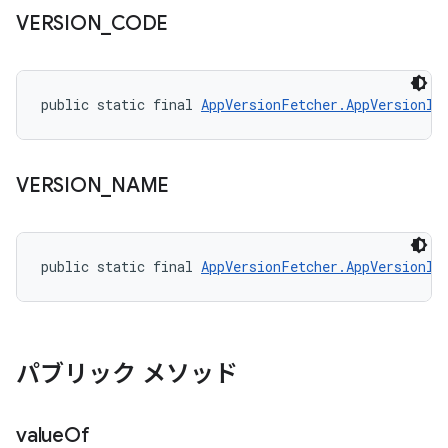
VERSION
_
CODE
public static final 
AppVersionFetcher.AppVersionIn
VERSION
_
NAME
public static final 
AppVersionFetcher.AppVersionIn
パブリック メソッド
value
Of