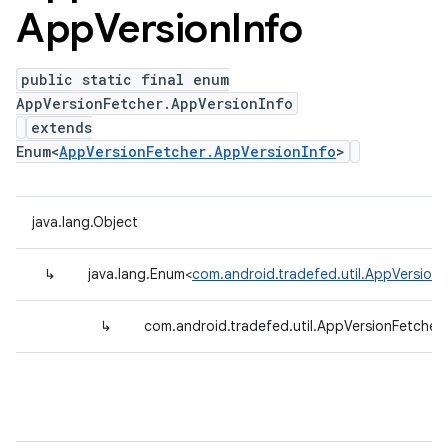
App
Version
Info
public static final enum
AppVersionFetcher.AppVersionInfo
extends
Enum<
AppVersionFetcher.AppVersionInfo
>
java.lang.Object
↳
java.lang.Enum<
com.android.tradefed.util.AppVersion
↳
com.android.tradefed.util.AppVersionFetcher