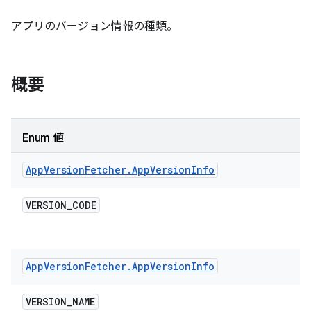
アプリのバージョン情報の種類。
概要
Enum 値
App
Version
Fetcher
.
App
Version
Info
VERSION
_
CODE
App
Version
Fetcher
.
App
Version
Info
VERSION
_
NAME