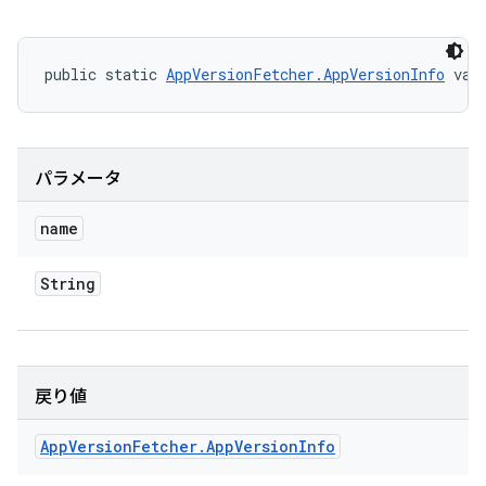
public static 
AppVersionFetcher.AppVersionInfo
 val
パラメータ
name
String
戻り値
App
Version
Fetcher
.
App
Version
Info