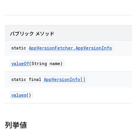
パブリック メソッド
static
App
Version
Fetcher
.
App
Version
Info
value
Of
(String name)
static final
App
Version
Info[]
values
()
列挙値