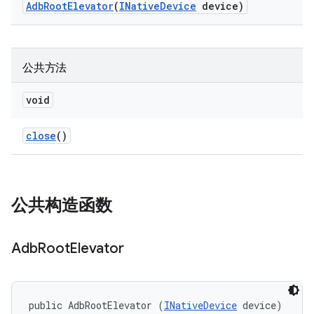
Adb
Root
Elevator
(
INative
Device
device)
公共方法
void
close
()
公共构造函数
Adb
Root
Elevator
public AdbRootElevator (
INativeDevice
 device)