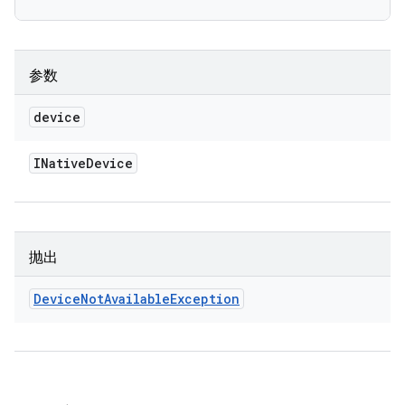
参数
device
INative
Device
抛出
Device
Not
Available
Exception