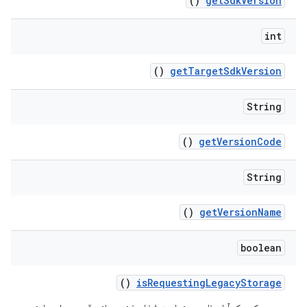
()
get
Sdk
Version
int
()
get
Target
Sdk
Version
String
()
get
Version
Code
String
()
get
Version
Name
boolean
()
is
Requesting
Legacy
Storage