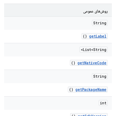
روش‌های عمومی
String
()
get
Label
List<String>
()
get
Native
Code
String
()
get
Package
Name
int