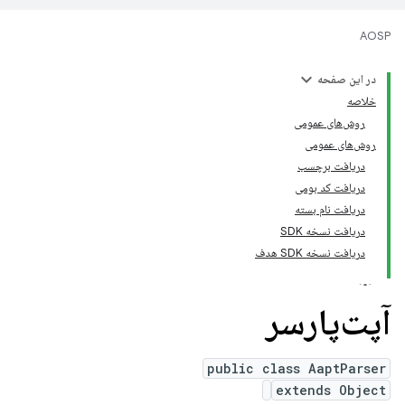
AOSP
در این صفحه
خلاصه
روش‌های عمومی
روش‌های عمومی
دریافت برچسب
دریافت کد بومی
دریافت نام بسته
دریافت نسخه SDK
دریافت نسخه SDK هدف
آپت‌پارسر
public class AaptParser
extends Object