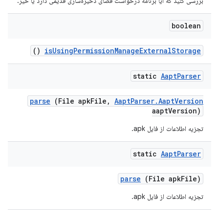
بررسی کنید که آیا برنامه درخواست فضای ذخیره‌سازی قدیمی دارد یا خیر.
boolean
()
is
Using
Permission
Manage
External
Storage
static
Aapt
Parser
parse
(File apk
File
,
Aapt
Parser
.
Aapt
Version
aapt
Version)
تجزیه اطلاعات از فایل apk.
static
Aapt
Parser
parse
(File apk
File)
تجزیه اطلاعات از فایل apk.