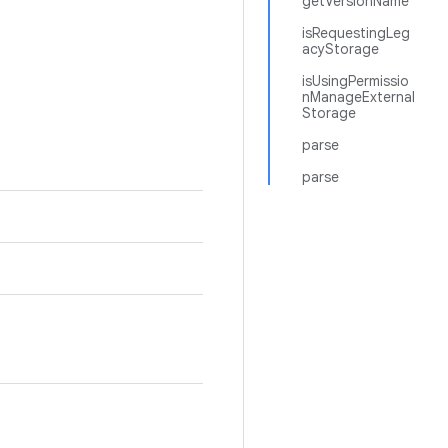
getVersionName
isRequestingLeg
acyStorage
isUsingPermissio
nManageExternal
Storage
parse
parse