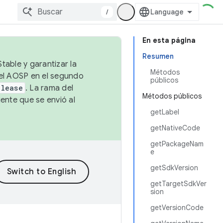
/
En esta página
Resumen
table y garantizar la
Métodos
 el AOSP en el segundo
públicos
elease
. La rama del
Métodos públicos
ente que se envió al
getLabel
getNativeCode
getPackageNam
e
getSdkVersion
getTargetSdkVer
sion
getVersionCode