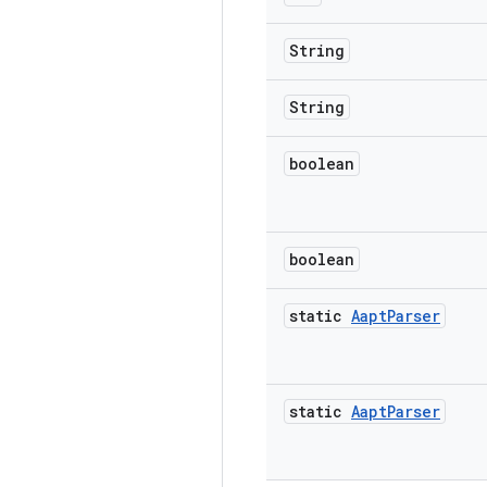
String
String
boolean
boolean
static
Aapt
Parser
static
Aapt
Parser