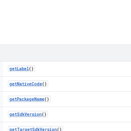
get
Label
()
get
Native
Code
()
get
Package
Name
()
get
Sdk
Version
()
get
Target
Sdk
Version
()