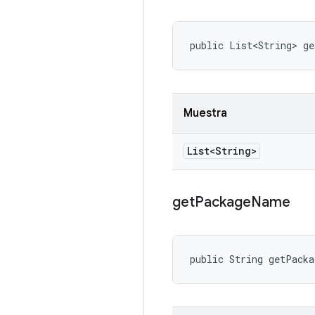
public List<String> ge
Muestra
List<String>
get
Package
Name
public String getPack