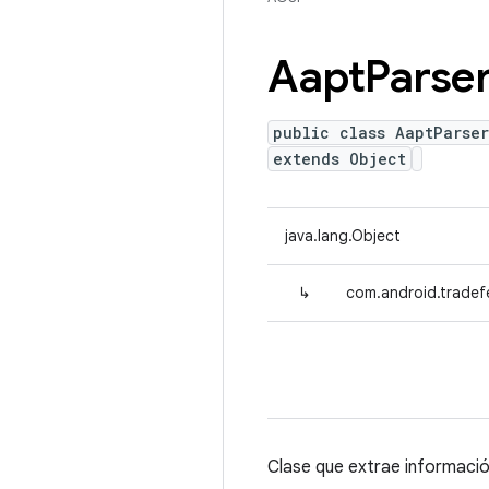
Aapt
Parse
public class AaptParser
extends Object
java.lang.Object
↳
com.android.tradefe
Clase que extrae informació