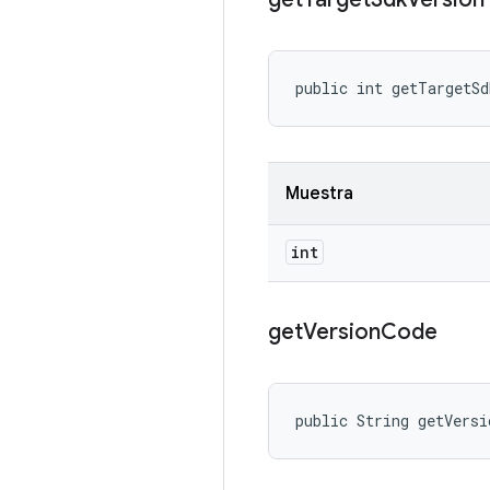
public int getTargetSd
Muestra
int
get
Version
Code
public String getVersi