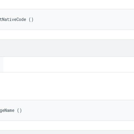
tNativeCode ()
ageName ()