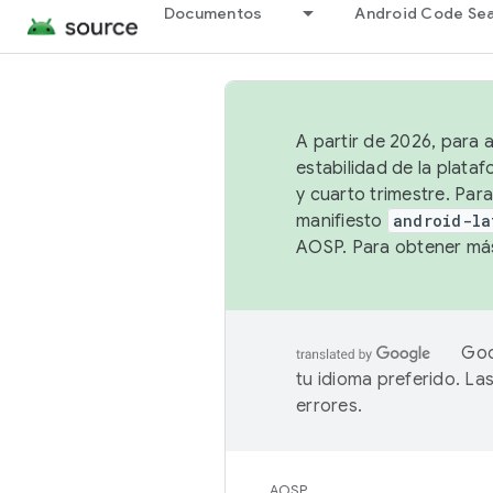
Documentos
Android Code Se
A partir de 2026, para 
estabilidad de la plata
y cuarto trimestre. Para
manifiesto
android-la
AOSP. Para obtener más
Goo
tu idioma preferido. L
errores.
AOSP