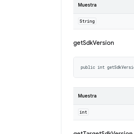
Muestra
String
get
Sdk
Version
public int getSdkVersi
Muestra
int
get
Target
Sdk
Version