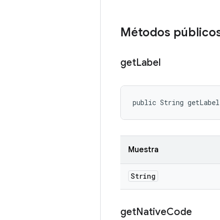
Métodos público
get
Label
public String getLabe
Muestra
String
get
Native
Code