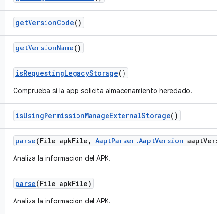
get
Version
Code
()
get
Version
Name
()
is
Requesting
Legacy
Storage
()
Comprueba si la app solicita almacenamiento heredado.
is
Using
Permission
Manage
External
Storage
()
parse
(File apk
File
,
Aapt
Parser
.
Aapt
Version
aapt
Ver
Analiza la información del APK.
parse
(File apk
File)
Analiza la información del APK.