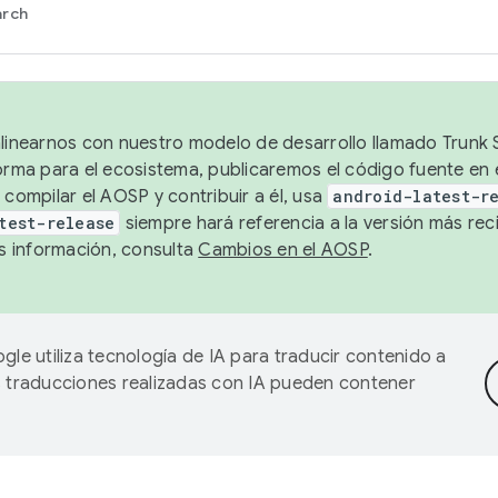
arch
alinearnos con nuestro modelo de desarrollo llamado Trunk S
forma para el ecosistema, publicaremos el código fuente en
 compilar el AOSP y contribuir a él, usa
android-latest-r
test-release
siempre hará referencia a la versión más reci
 información, consulta
Cambios en el AOSP
.
gle utiliza tecnología de IA para traducir contenido a
as traducciones realizadas con IA pueden contener