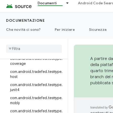
p.multi
Documenti
Android Code Sear
com.android.tradefed.targetpre
p.suite
DOCUMENTAZIONE
com.android.tradefed.targetpre
p.sync
Che novità ci sono?
Per iniziare
Sicurezza
com
.
android
.
tradefed
.
testtype
com
.
android
.
tradefed
.
testtype
.
binary
com
.
android
.
tradefed
.
testtype
.
A partire da
coverage
della piatt
quarto trime
com
.
android
.
tradefed
.
testtype
.
host
branch del 
pubblicata 
com
.
android
.
tradefed
.
testtype
.
junit4
com
.
android
.
tradefed
.
testtype
.
mobly
com
.
android
.
tradefed
.
testtype
.