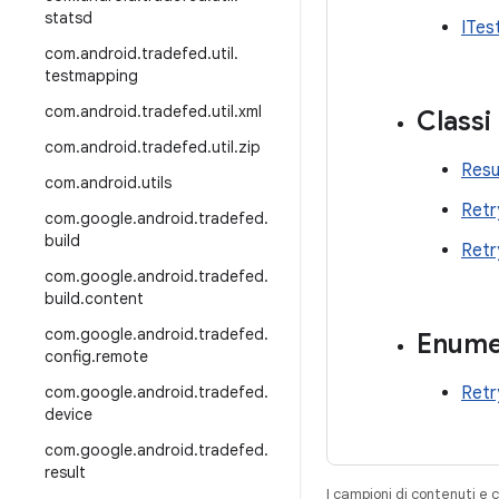
statsd
ITes
com
.
android
.
tradefed
.
util
.
testmapping
com
.
android
.
tradefed
.
util
.
xml
Classi
com
.
android
.
tradefed
.
util
.
zip
Resu
com
.
android
.
utils
Retr
com
.
google
.
android
.
tradefed
.
build
Retr
com
.
google
.
android
.
tradefed
.
build
.
content
com
.
google
.
android
.
tradefed
.
Enume
config
.
remote
com
.
google
.
android
.
tradefed
.
Retr
device
com
.
google
.
android
.
tradefed
.
result
I campioni di contenuti e 