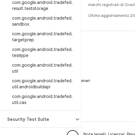
com
.
google
.
android
.
tradefed
.
marchi registrati di Oracl
result
.
teststorage
Ultimo aggiornamento 2
com
.
google
.
android
.
tradefed
.
sandbox
com
.
google
.
android
.
tradefed
.
targetprep
CREA
com
.
google
.
android
.
tradefed
.
Repository per Android
testtype
Requisiti
com
.
google
.
android
.
tradefed
.
Download
util
Visualizza l'anteprima dei programmi binari
com
.
google
.
android
.
tradefed
.
util
.
androidbuildapi
Immagini del produttore
com
.
google
.
android
.
tradefed
.
File binari del driver
util
.
cas
GitHub
Security Test Suite
Informazioni su Android
Community
Note legali
Licenza
Priv