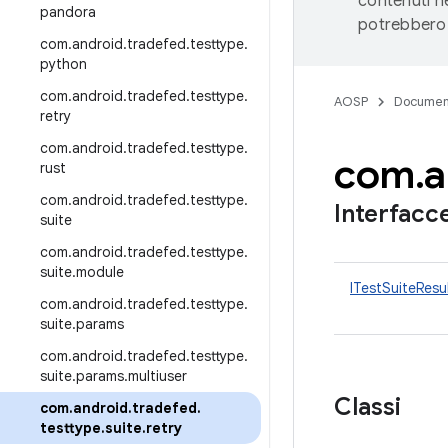
contenuti ne
pandora
potrebbero 
com
.
android
.
tradefed
.
testtype
.
python
com
.
android
.
tradefed
.
testtype
.
AOSP
Documen
retry
com
.
android
.
tradefed
.
testtype
.
com
.
a
rust
com
.
android
.
tradefed
.
testtype
.
Interfacc
suite
com
.
android
.
tradefed
.
testtype
.
suite
.
module
ITestSuiteResu
com
.
android
.
tradefed
.
testtype
.
suite
.
params
com
.
android
.
tradefed
.
testtype
.
suite
.
params
.
multiuser
Classi
com
.
android
.
tradefed
.
testtype
.
suite
.
retry