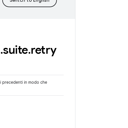
e
.
suite
.
retry
ati precedenti in modo che