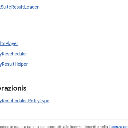
tSuiteResultLoader
ltsPlayer
yRescheduler
yResultHelper
razionis
yRescheduler.RetryType
codice in questa pagina sono soggetti alle licenze descritte nella
Licenza per