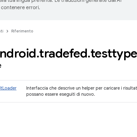
lla tua lingua preferita. Le traduzioni generate dall'AI
contenere errori.
ti
Riferimento
ndroid
.
tradefed
.
testtyp
e
ltLoader
Interfaccia che descrive un helper per caricare i risult
possano essere eseguiti di nuovo.