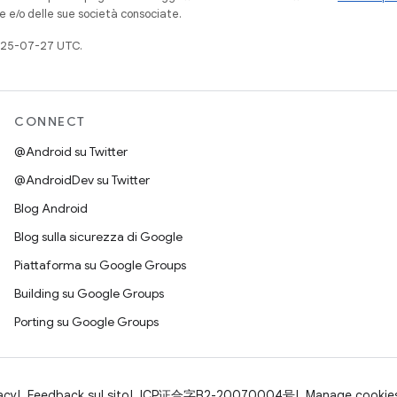
e e/o delle sue società consociate.
025-07-27 UTC.
CONNECT
@Android su Twitter
@AndroidDev su Twitter
Blog Android
Blog sulla sicurezza di Google
Piattaforma su Google Groups
Building su Google Groups
Porting su Google Groups
acy
Feedback sul sito
ICP证合字B2-20070004号
Manage cookie