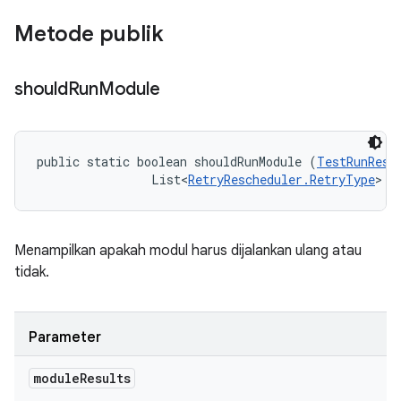
Metode publik
should
Run
Module
public static boolean shouldRunModule (
TestRunResu
                List<
RetryRescheduler.RetryType
> t
Menampilkan apakah modul harus dijalankan ulang atau
tidak.
Parameter
module
Results