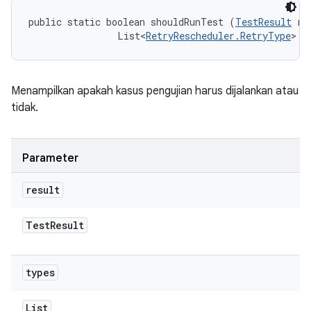
public static boolean shouldRunTest (
TestResult
 re
                List<
RetryRescheduler.RetryType
> t
Menampilkan apakah kasus pengujian harus dijalankan atau
tidak.
Parameter
result
Test
Result
types
List