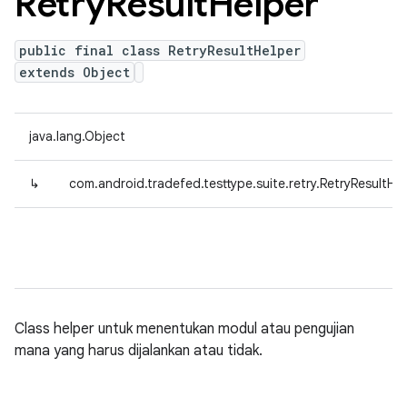
Retry
Result
Helper
public final class RetryResultHelper
extends Object
java.lang.Object
↳
com.android.tradefed.testtype.suite.retry.RetryResultHe
Class helper untuk menentukan modul atau pengujian
mana yang harus dijalankan atau tidak.