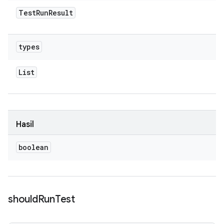
Test
Run
Result
types
List
Hasil
boolean
should
Run
Test