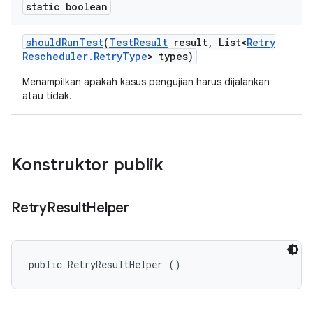
static boolean
should
Run
Test
(
Test
Result
result
,
List<
Retry
Rescheduler
.
Retry
Type
> types)
Menampilkan apakah kasus pengujian harus dijalankan
atau tidak.
Konstruktor publik
Retry
Result
Helper
public RetryResultHelper ()