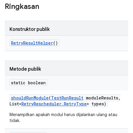
Ringkasan
Konstruktor publik
Retry
Result
Helper
()
Metode publik
static boolean
should
Run
Module
(
Test
Run
Result
module
Results
,
List<
Retry
Rescheduler
.
Retry
Type
> types)
Menampilkan apakah modul harus dijalankan ulang atau
tidak.