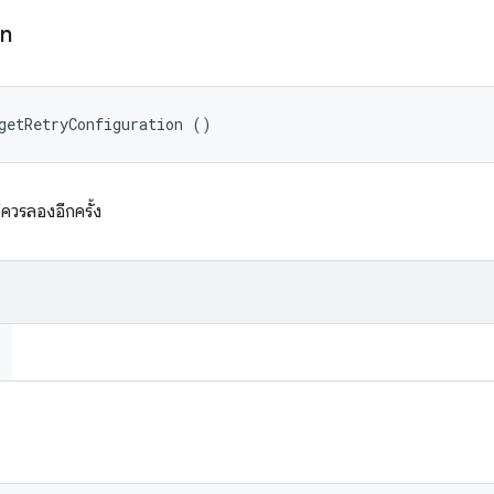
on
getRetryConfiguration ()
่ควรลองอีกครั้ง