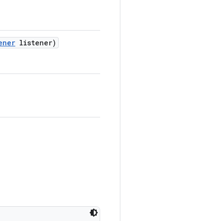
ener
listener)