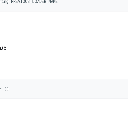
ring PREVIOUS_LOADER_NAME
รณะ
r ()