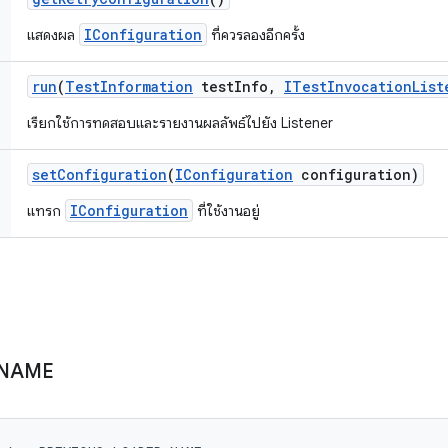
IConfiguration
แสดงผล
ที่ควรลองอีกครั้ง
run
(
Test
Information
test
Info
,
ITest
Invocation
List
เรียกใช้การทดสอบและรายงานผลลัพธ์ไปยัง Listener
set
Configuration
(
IConfiguration
configuration)
IConfiguration
แทรก
ที่ใช้งานอยู่
NAME