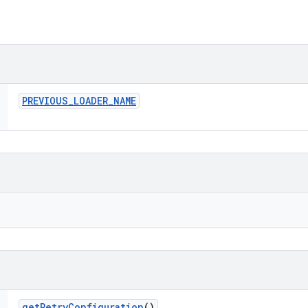
PREVIOUS
_
LOADER
_
NAME
get
Retry
Configuration
()