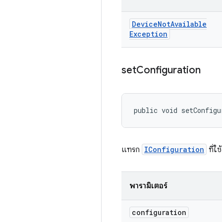
Device
Not
Available
Exception
set
Configuration
public void setConfigu
แทรก
IConfiguration
ที่ใช
พารามิเตอร์
configuration