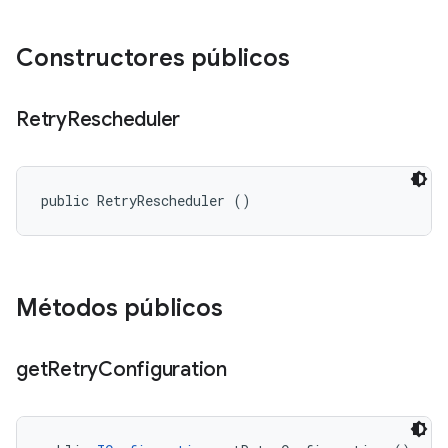
Constructores públicos
Retry
Rescheduler
public RetryRescheduler ()
Métodos públicos
get
Retry
Configuration