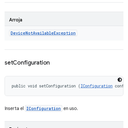
Arroja
Device
Not
Available
Exception
set
Configuration
public void setConfiguration (
IConfiguration
 confi
Inserta el
IConfiguration
en uso.