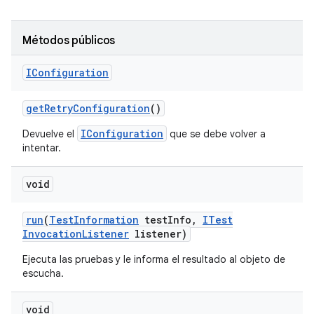
Métodos públicos
IConfiguration
get
Retry
Configuration
()
IConfiguration
Devuelve el
que se debe volver a
intentar.
void
run
(
Test
Information
test
Info
,
ITest
Invocation
Listener
listener)
Ejecuta las pruebas y le informa el resultado al objeto de
escucha.
void