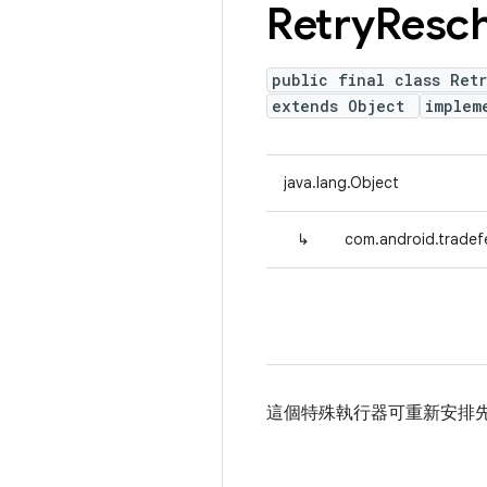
Retry
Resch
public final class Ret
extends Object
implem
java.lang.Object
↳
com.android.tradefe
這個特殊執行器可重新安排