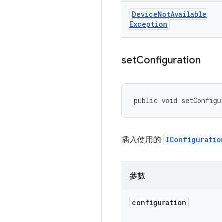
Device
Not
Available
Exception
set
Configuration
public void setConfigu
插入使用的
IConfiguratio
參數
configuration