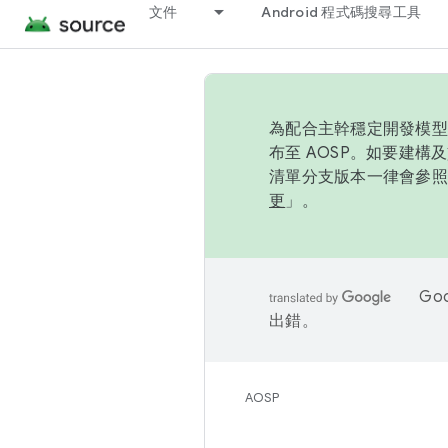
文件
Android 程式碼搜尋工具
為配合主幹穩定開發模型，
布至 AOSP。如要建構及
清單分支版本一律會參照推
更
」。
Go
出錯。
AOSP