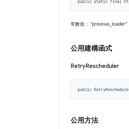
public static final St
常數值： "previous_loader"
公用建構函式
Retry
Rescheduler
public RetryReschedule
公用方法