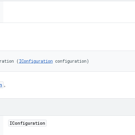
ration (
IConfiguration
 configuration)
n
。
IConfiguration