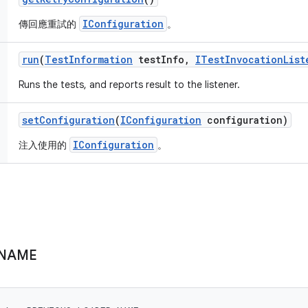
IConfiguration
傳回應重試的
。
run
(
Test
Information
test
Info
,
ITest
Invocation
List
Runs the tests, and reports result to the listener.
set
Configuration
(
IConfiguration
configuration)
IConfiguration
注入使用的
。
NAME