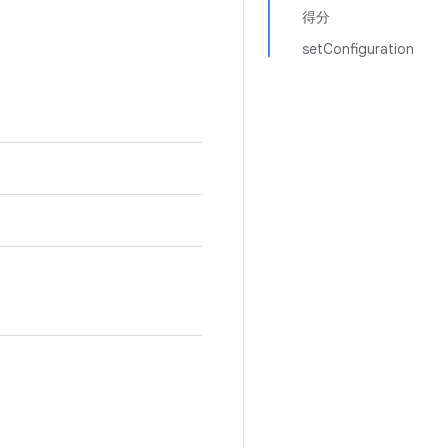
得分
setConfiguration