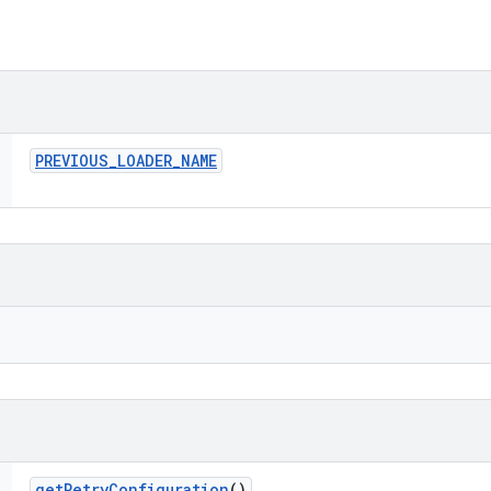
PREVIOUS
_
LOADER
_
NAME
get
Retry
Configuration
()