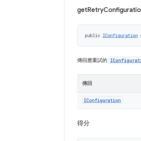
get
Retry
Configurati
public 
IConfiguration
 
傳回應重試的
IConfigurat
傳回
IConfiguration
得分