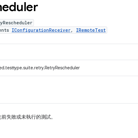
eduler
ryRescheduler
ents
IConfigurationReceiver
,
IRemoteTest
d.testtype.suite.retry.RetryRescheduler
先前失敗或未執行的測試。