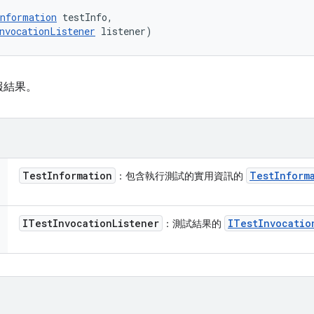
nformation
 testInfo, 

nvocationListener
 listener)
報結果。
Test
Information
Test
Inform
：包含執行測試的實用資訊的
ITest
Invocation
Listener
ITest
Invocatio
：測試結果的