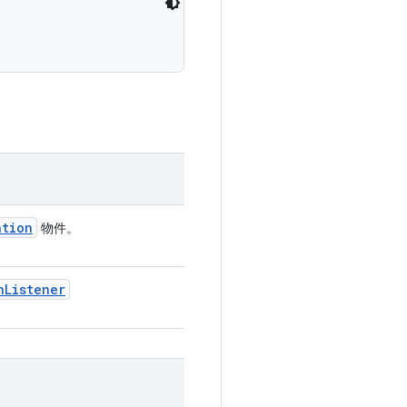
ation
物件。
n
Listener