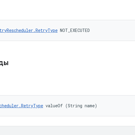
tryRescheduler.RetryType
 NOT_EXECUTED
оды
cheduler.RetryType
 valueOf (String name)