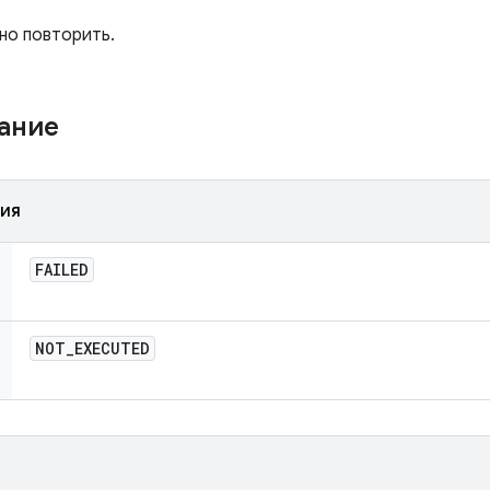
но повторить.
жание
ния
FAILED
NOT
_
EXECUTED