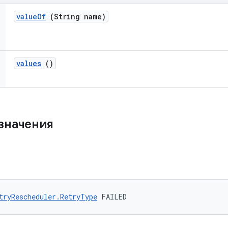
value
Of
(String name)
values
()
значения
tryRescheduler.RetryType
 FAILED