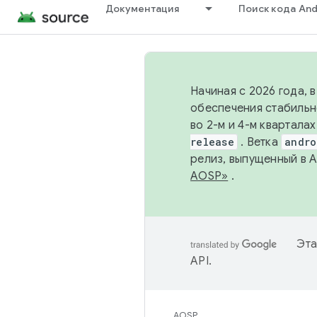
Документация
Поиск кода And
Начиная с 2026 года, 
обеспечения стабильн
во 2-м и 4-м квартала
release
. Ветка
andro
релиз, выпущенный в 
AOSP»
.
Эта
API
.
AOSP