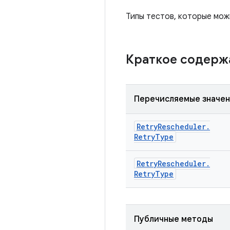
Типы тестов, которые мож
Краткое содер
Перечисляемые значе
Retry
Rescheduler
.
Retry
Type
Retry
Rescheduler
.
Retry
Type
Публичные методы