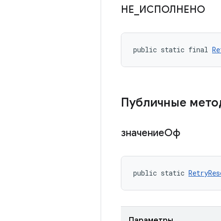
НЕ
_
ИСПОЛНЕНО
public static final 
Re
Публичные мет
значениеОф
public static 
RetryRes
Параметры