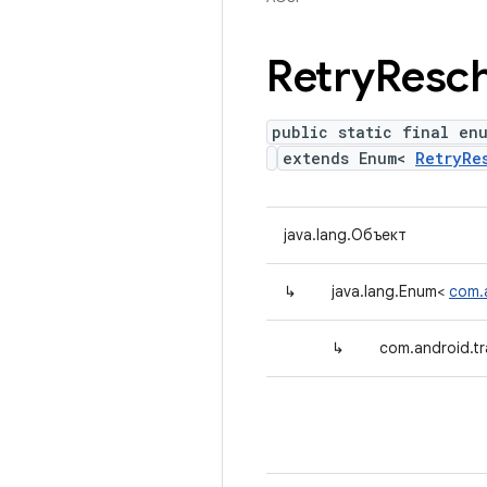
Retry
Resch
public static final en
extends Enum<
RetryRe
java.lang.Объект
↳
java.lang.Enum<
com.a
↳
com.android.tr