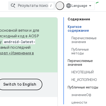
/
Содержание
Краткое
основной ветки и для
содержание
исходный код в AOSP
Перечисляемые
ку
android-latest-
значения
 самый последний
Публичные
здел «Изменения в
методы
Перечисляемые
значения
НЕУСПЕШНЫЙ
НЕ_ИСПОЛНЕНО
Публичные методы
значениеОф
ценности