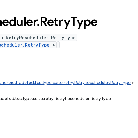
eduler
.
Retry
Type
um RetryRescheduler.RetryType
scheduler.RetryType
>
ndroid.tradefed.testtype.suite.retry.RetryRescheduler.RetryType
>
adefed.testtype.suite.retry.RetryRescheduler.RetryType