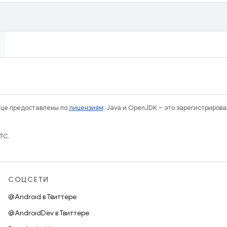
нице предоставлены по
лицензиям
. Java и OpenJDK – это зарегистриров
TC.
СОЦСЕТИ
@Android в Твиттере
@AndroidDev в Твиттере