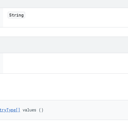
String
tryType[]
 values ()