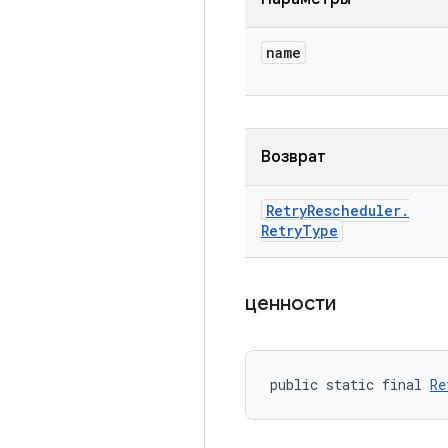
name
Возврат
Retry
Rescheduler
.
Retry
Type
ценности
public static final 
Re