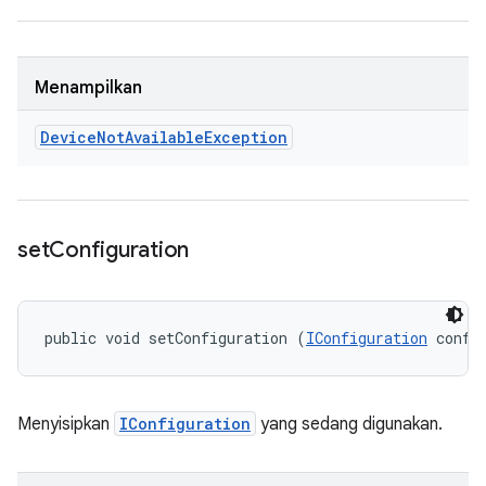
Menampilkan
Device
Not
Available
Exception
set
Configuration
public void setConfiguration (
IConfiguration
 confi
Menyisipkan
IConfiguration
yang sedang digunakan.