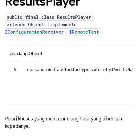
Results
Player
public final class ResultsPlayer
extends Object
implements
IConfigurationReceiver
,
IRemoteTest
java.lang.Object
↳
com.android.tradefed.testtype.suite.retry.ResultsPlaye
Pelari khusus yang memutar ulang hasil yang diberikan
kepadanya.