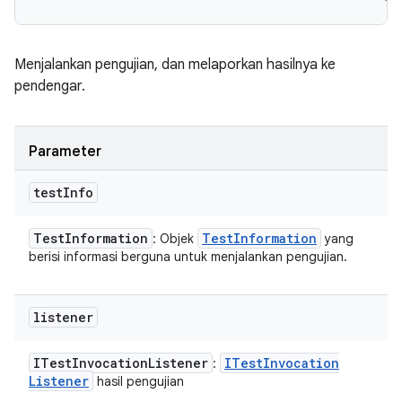
Menjalankan pengujian, dan melaporkan hasilnya ke
pendengar.
Parameter
test
Info
Test
Information
Test
Information
: Objek
yang
berisi informasi berguna untuk menjalankan pengujian.
listener
ITest
Invocation
Listener
ITest
Invocation
:
Listener
hasil pengujian