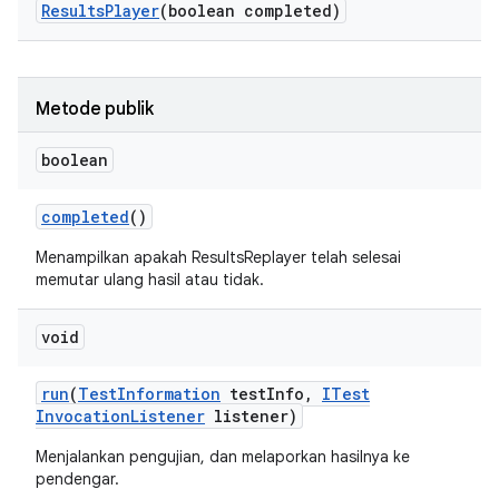
Results
Player
(boolean completed)
Metode publik
boolean
completed
()
Menampilkan apakah ResultsReplayer telah selesai
memutar ulang hasil atau tidak.
void
run
(
Test
Information
test
Info
,
ITest
Invocation
Listener
listener)
Menjalankan pengujian, dan melaporkan hasilnya ke
pendengar.