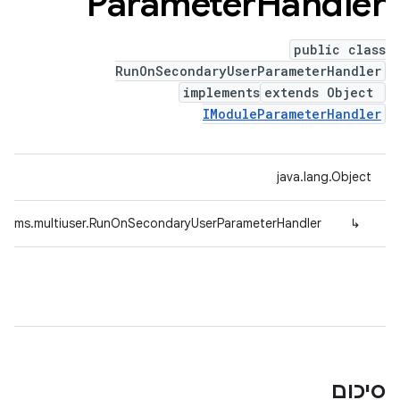
Parameter
Handler
public class
RunOnSecondaryUserParameterHandler
implements
extends Object
IModuleParameterHandler
java.lang.Object
params.multiuser.RunOnSecondaryUserParameterHandler
↳
סיכום