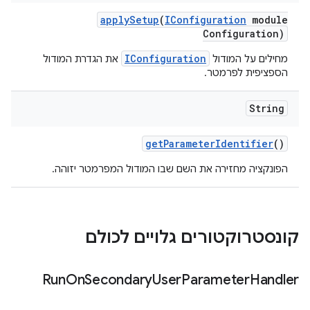
apply
Setup
(
IConfiguration
module
Configuration)
IConfiguration
מחילים על המודול
את הגדרת המודול
הספציפית לפרמטר.
String
get
Parameter
Identifier
()
הפונקציה מחזירה את השם שבו המודול המפרמטר יזוהה.
קונסטרוקטורים גלויים לכולם
Run
On
Secondary
User
Parameter
Handler