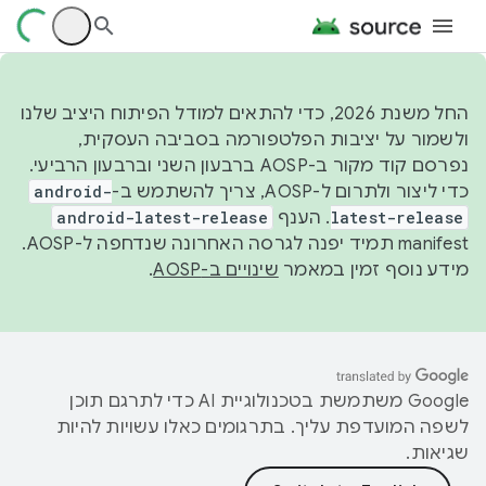
החל משנת 2026, כדי להתאים למודל הפיתוח היציב שלנו
ולשמור על יציבות הפלטפורמה בסביבה העסקית,
נפרסם קוד מקור ב-AOSP ברבעון השני וברבעון הרביעי.
כדי ליצור ולתרום ל-AOSP, צריך להשתמש ב-
android-
latest-release
. הענף
android-latest-release
manifest תמיד יפנה לגרסה האחרונה שנדחפה ל-AOSP.
מידע נוסף זמין במאמר
שינויים ב-AOSP
.
‫Google משתמשת בטכנולוגיית AI כדי לתרגם תוכן
לשפה המועדפת עליך. בתרגומים כאלו עשויות להיות
שגיאות.