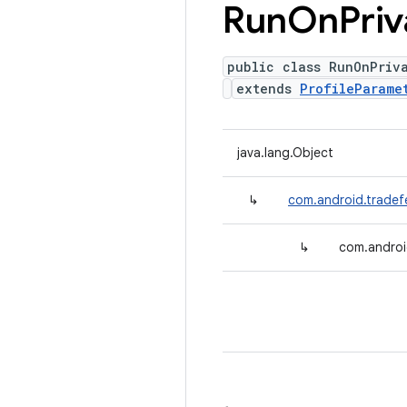
Run
On
Priv
public class RunOnPriv
extends
ProfileParame
java.lang.Object
↳
com.android.tradefe
↳
com.androi