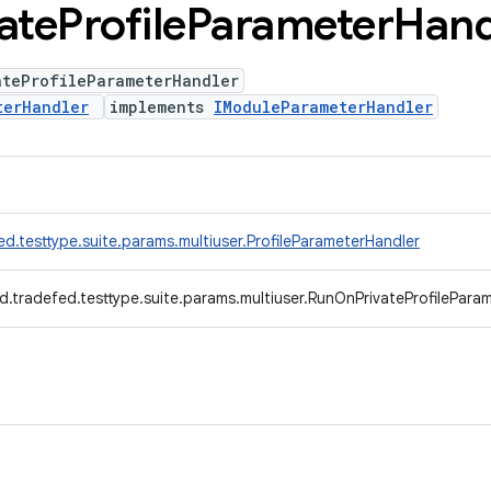
ate
Profile
Parameter
Hand
ateProfileParameterHandler
terHandler
implements
IModuleParameterHandler
d.testtype.suite.params.multiuser.ProfileParameterHandler
d.tradefed.testtype.suite.params.multiuser.RunOnPrivateProfilePara