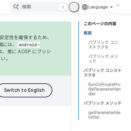
/
このページの内容
概要
の安定性を確保するため、
パブリック コン
投稿には、
android-
ストラクタ
、常に AOSP にプッシ
パブリック メソ
さい。
ッド
パブリック コンスト
ラクタ
RunOnPrivatePro
fileParameterHan
dler
パブリック メソッド
getParameterIde
ntifier