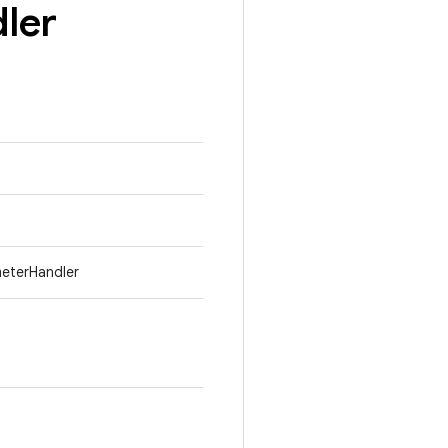
ler
meterHandler