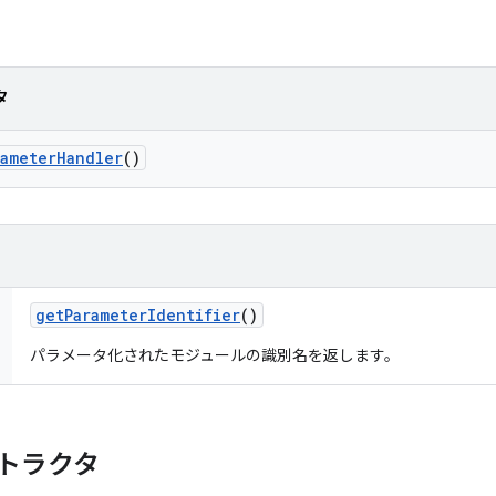
タ
rameter
Handler
()
get
Parameter
Identifier
()
パラメータ化されたモジュールの識別名を返します。
トラクタ