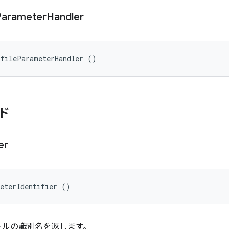
Parameter
Handler
ofileParameterHandler ()
ド
er
meterIdentifier ()
ールの識別名を返します。