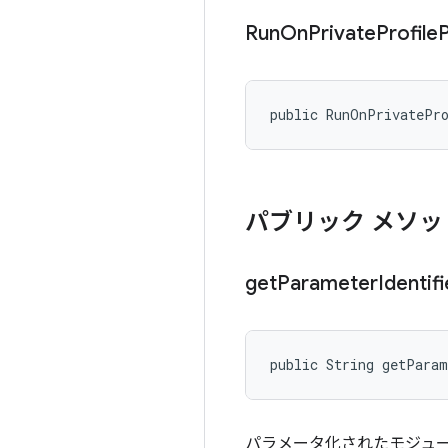
Run
On
Private
Profile
public RunOnPrivatePr
パブリック メソッ
get
Parameter
Identifi
public String getPara
パラメータ化されたモジュ