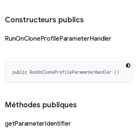
Constructeurs publics
Run
On
Clone
Profile
Parameter
Handler
public RunOnCloneProfileParameterHandler ()
Méthodes publiques
get
Parameter
Identifier