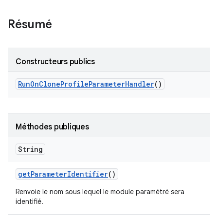
Résumé
Constructeurs publics
Run
On
Clone
Profile
Parameter
Handler
()
Méthodes publiques
String
get
Parameter
Identifier
()
Renvoie le nom sous lequel le module paramétré sera
identifié.