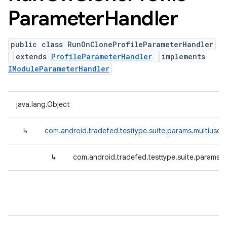
Parameter
Handler
public class RunOnCloneProfileParameterHandler
extends
ProfileParameterHandler
implements
IModuleParameterHandler
java.lang.Object
↳
com.android.tradefed.testtype.suite.params.multiuser.
↳
com.android.tradefed.testtype.suite.params.