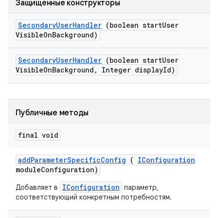
Защищенные конструкторы
Secondary
User
Handler
(boolean start
User
Visible
On
Background)
Secondary
User
Handler
(boolean start
User
Visible
On
Background
,
Integer display
Id)
Публичные методы
final void
add
Parameter
Specific
Config
(
IConfiguration
module
Configuration)
IConfiguration
Добавляет в
параметр,
соответствующий конкретным потребностям.