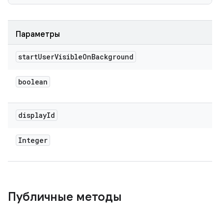
Параметры
start
User
Visible
On
Background
boolean
display
Id
Integer
Публичные методы