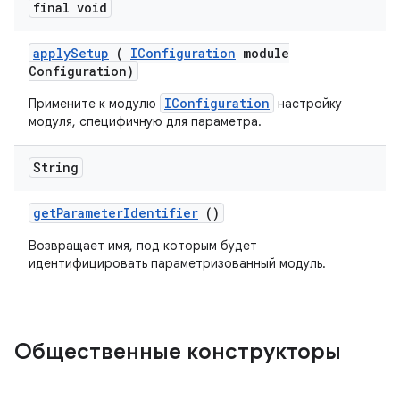
final void
apply
Setup
(
IConfiguration
module
Configuration)
IConfiguration
Примените к модулю
настройку
модуля, специфичную для параметра.
String
get
Parameter
Identifier
()
Возвращает имя, под которым будет
идентифицировать параметризованный модуль.
Общественные конструкторы