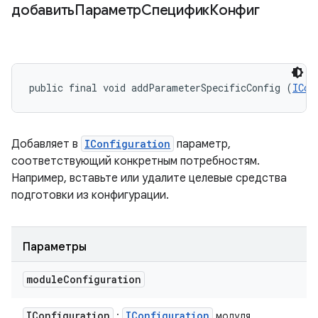
добавитьПараметрСпецификКонфиг
public final void addParameterSpecificConfig (
ICon
Добавляет в
IConfiguration
параметр,
соответствующий конкретным потребностям.
Например, вставьте или удалите целевые средства
подготовки из конфигурации.
Параметры
module
Configuration
IConfiguration
IConfiguration
:
модуля.