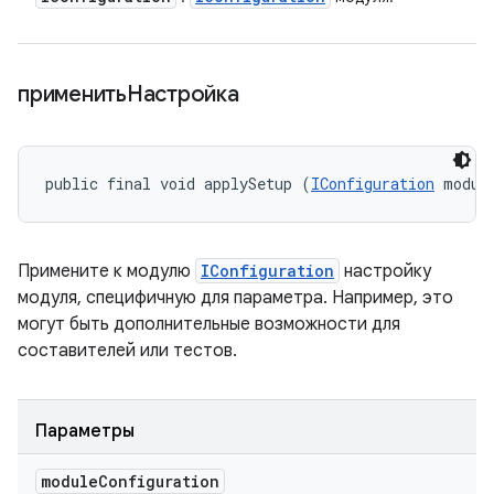
применитьНастройка
public final void applySetup (
IConfiguration
 modul
Примените к модулю
IConfiguration
настройку
модуля, специфичную для параметра. Например, это
могут быть дополнительные возможности для
составителей или тестов.
Параметры
module
Configuration