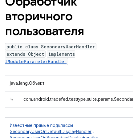
Обработчик
вторичного
пользователя
public class SecondaryUserHandler
extends Object
implements
IModuleParameterHandler
java.lang.Объект
↳
com.android.tradefed.testtype.suite.params.Secondary
Известные прямые подклассы
SecondaryUserOnDefaultDisplayHandler
,
SecondaryUserOnSecondaryDisplayHandler