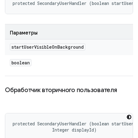
protected SecondaryUserHandler (boolean startUserV
Параметры
start
User
Visible
On
Background
boolean
Обработчик вторичного пользователя
protected SecondaryUserHandler (boolean startUserVi
                Integer displayId)