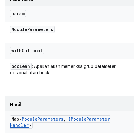
param
Module
Parameters
with
Optional
boolean
: Apakah akan memeriksa grup parameter
opsional atau tidak.
Hasil
Map<
Module
Parameters
,
IModule
Parameter
Handler
>