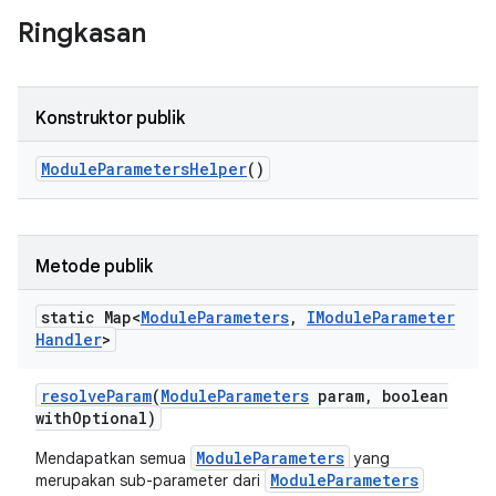
Ringkasan
Konstruktor publik
Module
Parameters
Helper
()
Metode publik
static Map<
Module
Parameters
,
IModule
Parameter
Handler
>
resolve
Param
(
Module
Parameters
param
,
boolean
with
Optional)
ModuleParameters
Mendapatkan semua
yang
ModuleParameters
merupakan sub-parameter dari