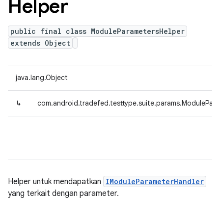
Helper
public final class ModuleParametersHelper
extends Object
java.lang.Object
↳
com.android.tradefed.testtype.suite.params.ModulePar
Helper untuk mendapatkan
IModuleParameterHandler
yang terkait dengan parameter.