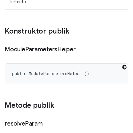
tertentu.
Konstruktor publik
Module
Parameters
Helper
public ModuleParametersHelper ()
Metode publik
resolve
Param