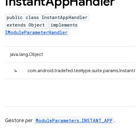
Instant
App
Handler
public class InstantAppHandler
extends Object
implements
IModuleParameterHandler
java.lang.Object
↳
com.android.tradefed.testtype.suite.params.InstantA
Gestore per
ModuleParameters.INSTANT_APP
.