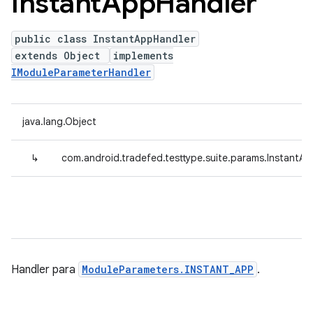
Instant
App
Handler
public class InstantAppHandler
extends Object
implements
IModuleParameterHandler
java.lang.Object
↳
com.android.tradefed.testtype.suite.params.InstantA
Handler para
ModuleParameters.INSTANT_APP
.