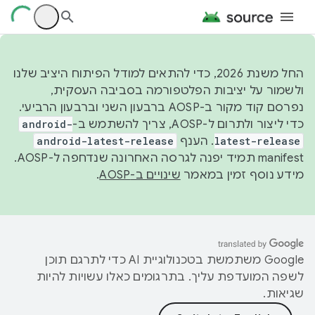
החל משנת 2026, כדי להתאים למודל הפיתוח היציב שלנו
ולשמור על יציבות הפלטפורמה בסביבה העסקית,
נפרסם קוד מקור ב-AOSP ברבעון השני וברבעון הרביעי.
כדי ליצור ולתרום ל-AOSP, צריך להשתמש ב-
android-
latest-release
. הענף
android-latest-release
manifest תמיד יפנה לגרסה האחרונה שנדחפה ל-AOSP.
מידע נוסף זמין במאמר
שינויים ב-AOSP
.
‫Google משתמשת בטכנולוגיית AI כדי לתרגם תוכן
לשפה המועדפת עליך. בתרגומים כאלו עשויות להיות
שגיאות.