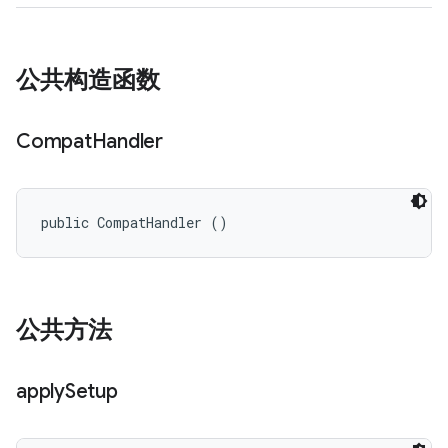
公共构造函数
Compat
Handler
public CompatHandler ()
公共方法
apply
Setup