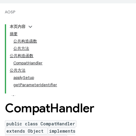
AOSP
本页内容
摘要
公共构造函数
公共方法
公共构造函数
CompatHandler
公共方法
applySetup
getParameterIdentifier
Compat
Handler
public class CompatHandler
extends Object
implements