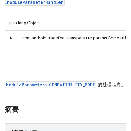
IModuleParameterHandler
java.lang.Object
↳
com.android.tradefed.testtype.suite.params.CompatHan
ModuleParameters.COMPATIBILITY_MODE
的处理程序。
摘要