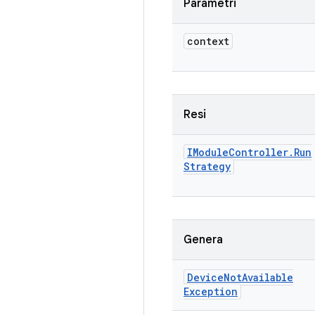
Parametri
context
Resi
IModule
Controller
.
Run
Strategy
Genera
Device
Not
Available
Exception