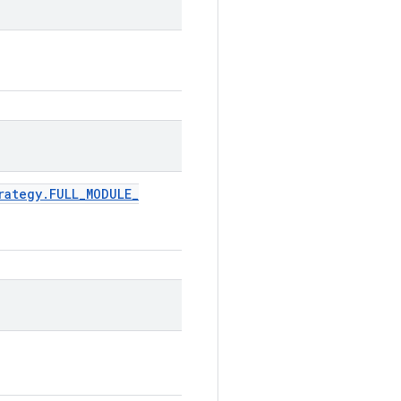
rategy
.
FULL
_
MODULE
_