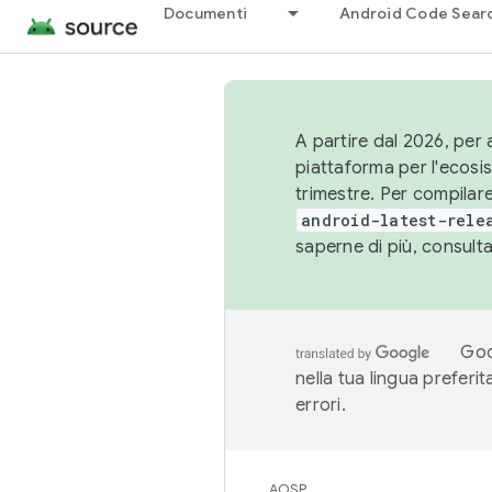
Documenti
Android Code Sear
A partire dal 2026, per a
piattaforma per l'ecos
trimestre. Per compilare
android-latest-rele
saperne di più, consult
Goo
nella tua lingua preferi
errori.
AOSP