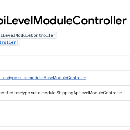
i
Level
Module
Controller
piLevelModuleController
troller
.testtype.suite.module.BaseModuleController
adefed.testtype.suite.module.ShippingApiLevelModuleController