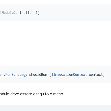
lModuleController ()
er.RunStrategy
 shouldRun (
IInvocationContext
 context)
modulo deve essere eseguito o meno.