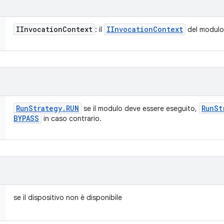
IInvocation
Context
IInvocation
Context
: il
del modulo
Run
Strategy
.
RUN
Run
St
se il modulo deve essere eseguito,
BYPASS
in caso contrario.
se il dispositivo non è disponibile