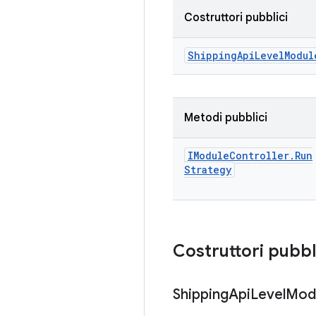
Costruttori pubblici
Shipping
Api
Level
Modul
Metodi pubblici
IModule
Controller
.
Run
Strategy
Costruttori pubbl
Shipping
Api
Level
Mod