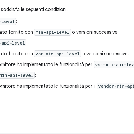
o soddisfa le seguenti condizioni:
-level
:
stato fornito con
min-api-level
o versioni successive.
-api-level
:
stato fornito con
vsr-min-api-level
o versioni successive.
ornitore ha implementato le funzionalità per
vsr-min-api-lev
min-api-level
:
rnitore ha implementato le funzionalità per il
vendor-min-ap