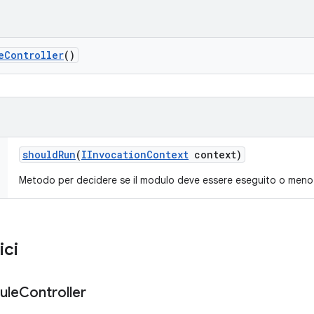
e
Controller
()
should
Run
(
IInvocation
Context
context)
Metodo per decidere se il modulo deve essere eseguito o meno
ici
ule
Controller