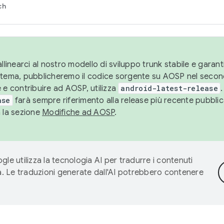
ch
llinearci al nostro modello di sviluppo trunk stabile e garantir
istema, pubblicheremo il codice sorgente su AOSP nel secon
 e contribuire ad AOSP, utilizza
android-latest-release
.
ase
farà sempre riferimento alla release più recente pubbli
a la sezione
Modifiche ad AOSP
.
gle utilizza la tecnologia AI per tradurre i contenuti
ta. Le traduzioni generate dall'AI potrebbero contenere