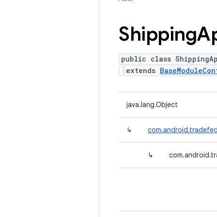
Shipping
Ap
public class ShippingA
extends
BaseModuleCon
java.lang.Object
↳
com.android.tradefed
↳
com.android.tr