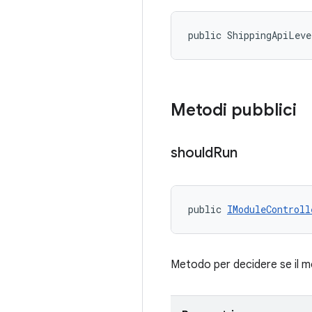
public ShippingApiLeve
Metodi pubblici
should
Run
public 
IModuleControll
Metodo per decidere se il 