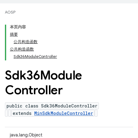
AOSP
本页内容
摘要
公共构造函数
公共构造函数
Sdk36ModuleController
Sdk36Module
Controller
public class Sdk36ModuleController
extends
MinSdkModuleController
java.lang.Object