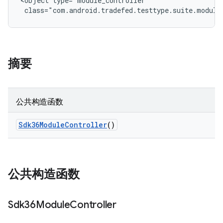
<object type="module_controller"

 class="com.android.tradefed.testtype.suite.module
摘要
公共构造函数
Sdk36Module
Controller
()
公共构造函数
Sdk36Module
Controller