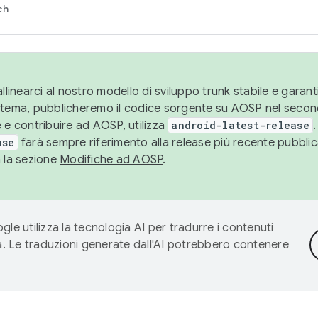
ch
llinearci al nostro modello di sviluppo trunk stabile e garantir
istema, pubblicheremo il codice sorgente su AOSP nel secon
 e contribuire ad AOSP, utilizza
android-latest-release
.
ase
farà sempre riferimento alla release più recente pubbli
a la sezione
Modifiche ad AOSP
.
gle utilizza la tecnologia AI per tradurre i contenuti
ta. Le traduzioni generate dall'AI potrebbero contenere