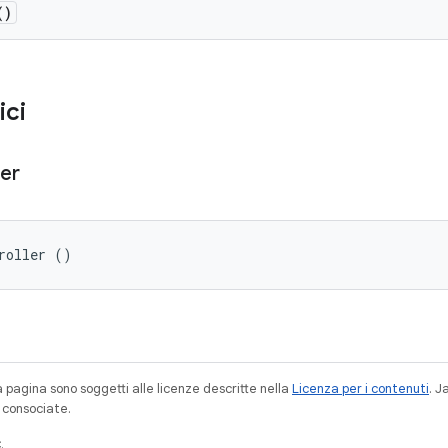
()
ici
ler
roller ()
a pagina sono soggetti alle licenze descritte nella
Licenza per i contenuti
. 
à consociate.
.