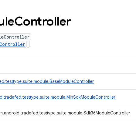
ule
Controller
leController
Controller
ed.testtype.suite.module.BaseModuleController
d.tradefed.testtype.suite.module.MinSdkModuleController
m.android.tradefed.testtype.suite.module.Sdk36ModuleController