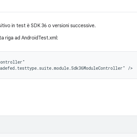
ositivo in test è SDK 36 o versioni successive.
sta riga ad AndroidTest.xml:
ontroller"

adefed.testtype.suite.module.Sdk36ModuleController" />