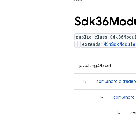
Sdk36Mod
public class Sdk36Modu
extends
MinSdkModule
java.lang.Object
↳
com.android.tradef
↳
com.androi
↳
co