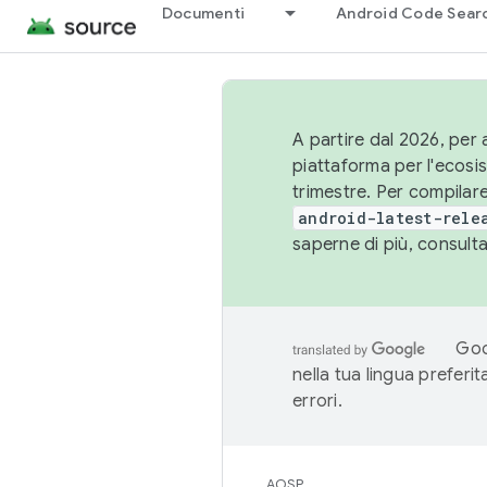
Documenti
Android Code Sear
A partire dal 2026, per a
piattaforma per l'ecos
trimestre. Per compilare
android-latest-rele
saperne di più, consult
Goo
nella tua lingua preferi
errori.
AOSP