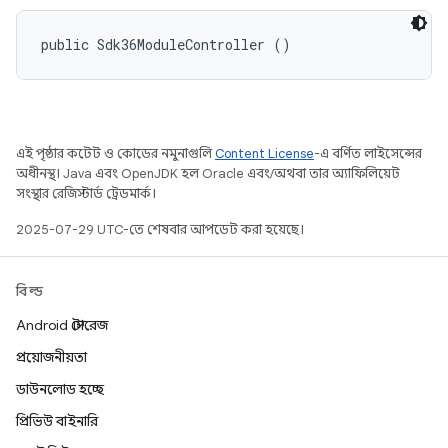
public Sdk36ModuleController ()
এই পৃষ্ঠার কন্টেন্ট ও কোডের নমুনাগুলি
Content License
-এ বর্ণিত লাইসেন্সের
অধীনস্থ। Java এবং OpenJDK হল Oracle এবং/অথবা তার অ্যাফিলিয়েট
সংস্থার রেজিস্টার্ড ট্রেডমার্ক।
2025-07-29 UTC-তে শেষবার আপডেট করা হয়েছে।
বিল্ড
Android স্টোরেজ
প্রয়োজনীয়তা
ডাউনলোড হচ্ছে
প্রিভিউ বাইনারি