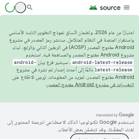
اعتبارًا من عام 2026، ولضمان اتّساق نموذج التطوير الثابت الأساسي
واستقرار المنصة في النظام المتكامل، سننشر رمز المصدر في مشروع
Android مفتوح المصدر (AOSP) في الربعَين الثاني والرابع. لبناء
مشروع Android مفتوح المصدر والمساهمة فيه، استخدِم
android-latest-release
. سيشير فرع بيان
android-
latest-release
دائمًا إلى أحدث إصدار تم نشره في مشروع
Android مفتوح المصدر. لمزيد من المعلومات، يُرجى الاطّلاع على
التغييرات في مشروع Android مفتوح المصدر
.
تستخدم Google تكنولوجيا الذكاء الاصطناعي لترجمة المحتوى إلى
لغتك المفضّلة، وقد تتضمّن بعض الأخطاء.