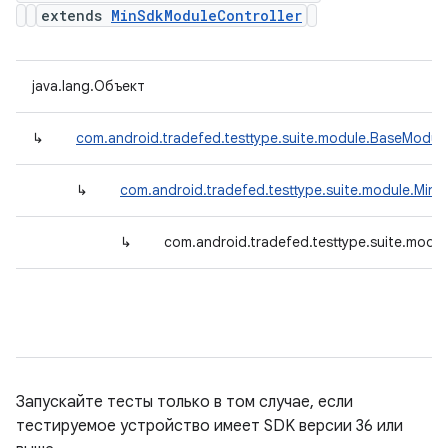
extends
MinSdkModuleController
java.lang.Объект
↳
com.android.tradefed.testtype.suite.module.BaseModule
↳
com.android.tradefed.testtype.suite.module.Min
↳
com.android.tradefed.testtype.suite.modu
Запускайте тесты только в том случае, если
тестируемое устройство имеет SDK версии 36 или