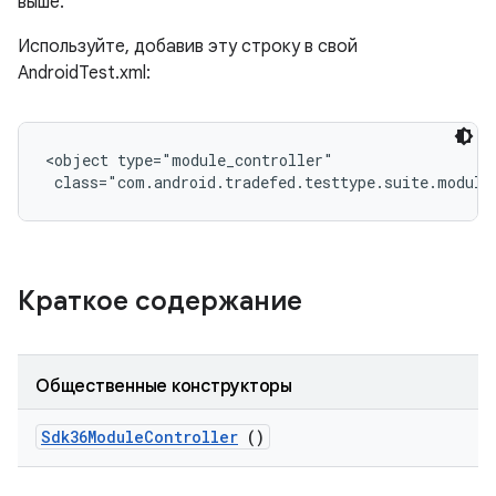
выше.
Используйте, добавив эту строку в свой
AndroidTest.xml:
<object type="module_controller"

 class="com.android.tradefed.testtype.suite.module
Краткое содержание
Общественные конструкторы
Sdk36Module
Controller
()