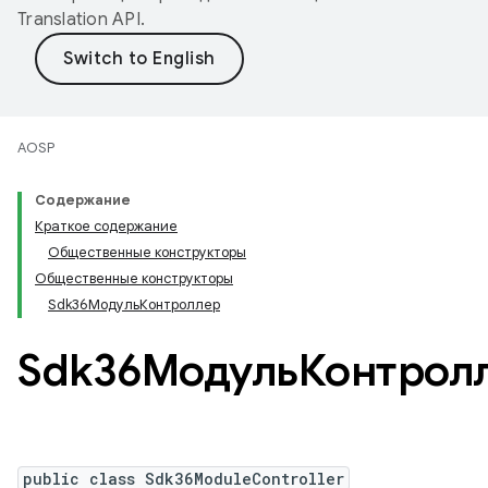
Translation API
.
AOSP
Содержание
Краткое содержание
Общественные конструкторы
Общественные конструкторы
Sdk36МодульКонтроллер
Sdk36МодульКонтрол
public class Sdk36ModuleController