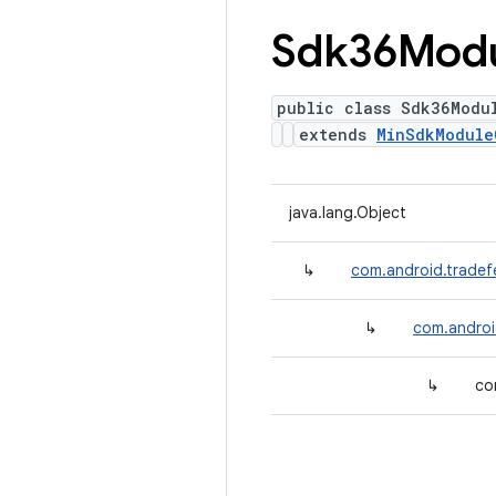
Sdk36Mod
public class Sdk36Modu
extends
MinSdkModule
java.lang.Object
↳
com.android.tradef
↳
com.androi
↳
co