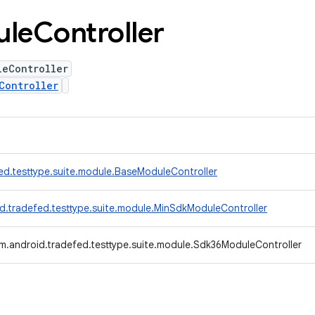
ule
Controller
leController
Controller
ed.testtype.suite.module.BaseModuleController
d.tradefed.testtype.suite.module.MinSdkModuleController
m.android.tradefed.testtype.suite.module.Sdk36ModuleController