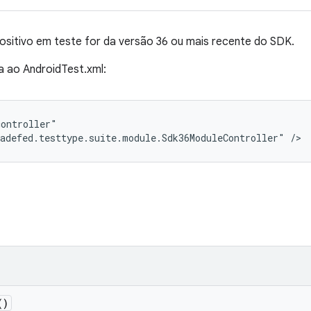
ositivo em teste for da versão 36 ou mais recente do SDK.
ha ao AndroidTest.xml:
ontroller"

adefed.testtype.suite.module.Sdk36ModuleController" />
()