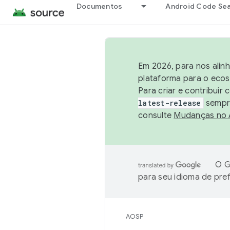
Documentos
Android Code Se
Em 2026, para nos alin
plataforma para o ecos
Para criar e contribuir
latest-release
sempre
consulte
Mudanças no
O G
para seu idioma de pre
AOSP