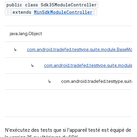
public class Sdk35ModuleController
extends
MinSdkModuleController
java.lang.Object
↳
com.android.tradefed.testtype.suite.module.BaseModu
↳
com.android.tradefed.testtype.suite.module.
↳
com.android.tradefed.testtype.suite
N'exécutez des tests que si l'appareil testé est équipé de