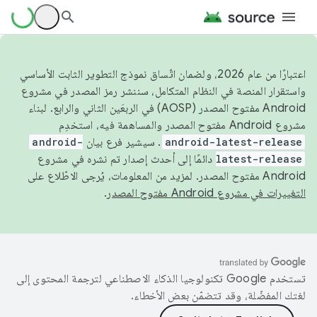
اعتبارًا من عام 2026، ولضمان اتّساق نموذج التطوير الثابت الأساسي
واستقرار المنصة في النظام المتكامل، سننشر رمز المصدر في مشروع
Android مفتوح المصدر (AOSP) في الربعَين الثاني والرابع. لبناء
مشروع Android مفتوح المصدر والمساهمة فيه، استخدِم
android-latest-release
. سيشير فرع بيان
android-
latest-release
دائمًا إلى أحدث إصدار تم نشره في مشروع
Android مفتوح المصدر. لمزيد من المعلومات، يُرجى الاطّلاع على
التغييرات في مشروع Android مفتوح المصدر
.
تستخدم Google تكنولوجيا الذكاء الاصطناعي لترجمة المحتوى إلى
لغتك المفضّلة، وقد تتضمّن بعض الأخطاء.