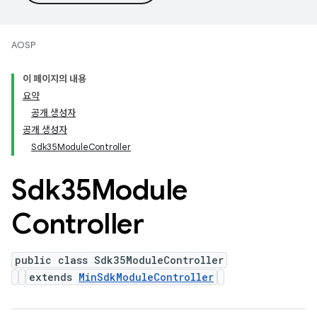
AOSP
이 페이지의 내용
요약
공개 생성자
공개 생성자
Sdk35ModuleController
Sdk35Module
Controller
public class Sdk35ModuleController
extends
MinSdkModuleController