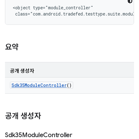
<object type="module_controller"

 class="com.android.tradefed.testtype.suite.module
요약
공개 생성자
Sdk35Module
Controller
()
공개 생성자
Sdk35Module
Controller