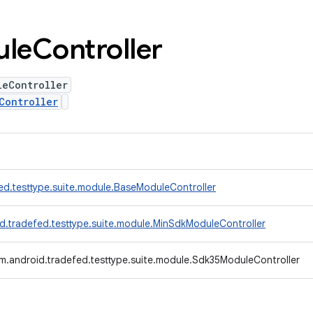
ule
Controller
leController
Controller
ed.testtype.suite.module.BaseModuleController
d.tradefed.testtype.suite.module.MinSdkModuleController
m.android.tradefed.testtype.suite.module.Sdk35ModuleController