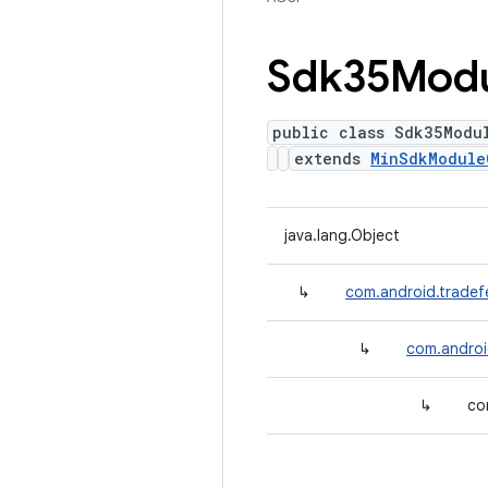
Sdk35Mod
public class Sdk35Modu
extends
MinSdkModule
java.lang.Object
↳
com.android.tradef
↳
com.androi
↳
co