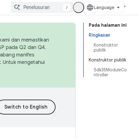
/
Pada halaman ini
Ringkasan
 kami dan memastikan
Konstruktor
OSP pada Q2 dan Q4.
publik
Cabang manifes
Konstruktor publik
SP. Untuk mengetahui
Sdk35ModuleCo
ntroller