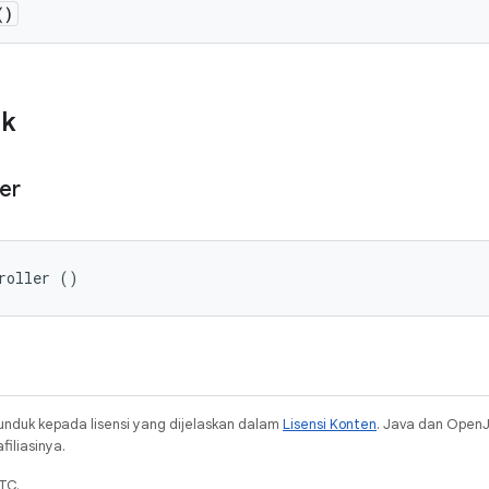
()
ik
er
roller ()
unduk kepada lisensi yang dijelaskan dalam
Lisensi Konten
. Java dan Open
iliasinya.
TC.