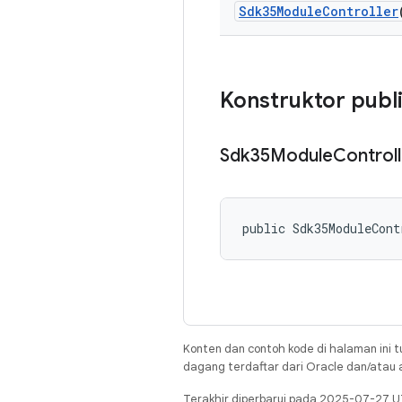
Sdk35Module
Controller
Konstruktor publ
Sdk35Module
Controll
public Sdk35ModuleCont
Konten dan contoh kode di halaman ini t
dagang terdaftar dari Oracle dan/atau af
Terakhir diperbarui pada 2025-07-27 U