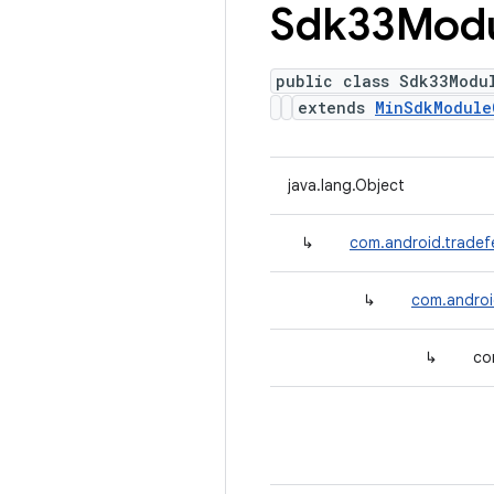
Sdk33Mod
public class Sdk33Modu
extends
MinSdkModule
java.lang.Object
↳
com.android.tradef
↳
com.androi
↳
co