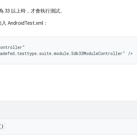
為 33 以上時，才會執行測試。
droidTest.xml：
ontroller"

adefed.testtype.suite.module.Sdk33ModuleController" />
()