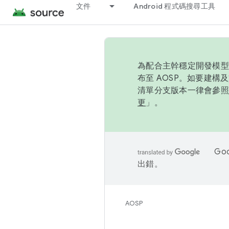
文件
Android 程式碼搜尋工具
為配合主幹穩定開發模型，
布至 AOSP。如要建構及
清單分支版本一律會參照推
更
」。
Go
出錯。
AOSP