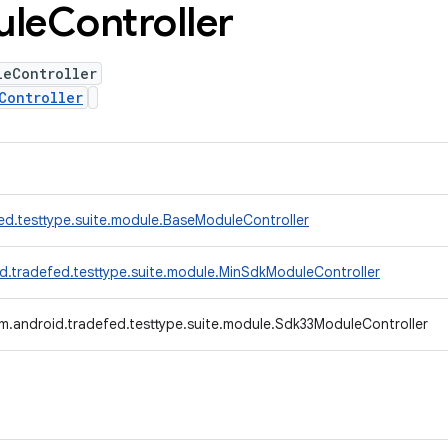
ule
Controller
leController
Controller
ed.testtype.suite.module.BaseModuleController
d.tradefed.testtype.suite.module.MinSdkModuleController
m.android.tradefed.testtype.suite.module.Sdk33ModuleController