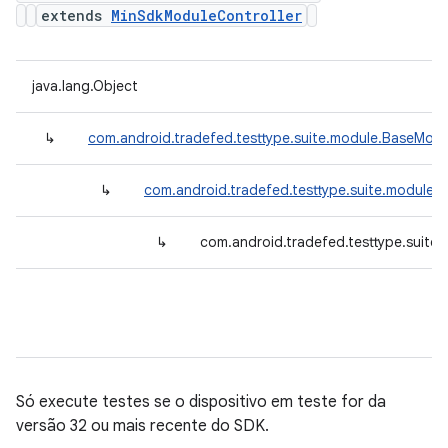
extends
MinSdkModuleController
java.lang.Object
↳
com.android.tradefed.testtype.suite.module.BaseModu
↳
com.android.tradefed.testtype.suite.module.
↳
com.android.tradefed.testtype.suite
Só execute testes se o dispositivo em teste for da
versão 32 ou mais recente do SDK.